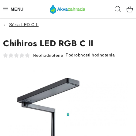
Prejsť
Hľad
na
obsah
Séria LED C II
TECHNIKA
Chihiros LED RGB C II
HNOJIVÁ
Podrobnosti hodnotenia
Neohodnotené
VODA
PRÍSLUŠENSTVO
RASTLINY
SUBSTRÁTY
KRMIVÁ A VITAMÍNY