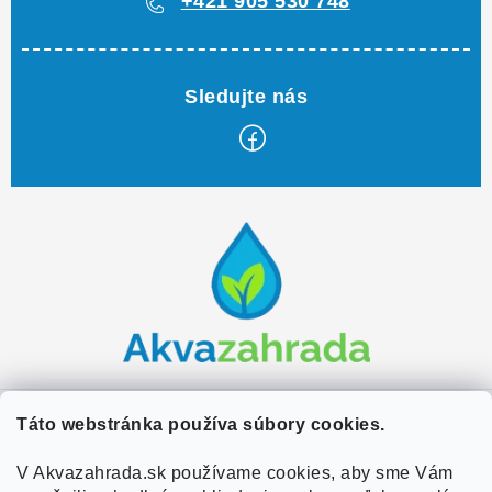
+421 905 530 748
Z
á
p
ä
t
i
e
Zákaznícky servis
Táto webstránka používa súbory cookies.
Kontakty
V Akvazahrada.sk používame cookies, aby sme Vám
Užitočné informácie