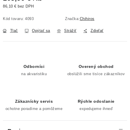
86,10 € bez DPH
Jednotková cena:
Kód tovaru:
4093
Značka:
Chihiros
Tlač
Opýtať sa
Strážiť
Zdieľať
Odborníci
Overený obchod
na akvaristiku
obslúžili sme tisíce zákazníkov
Zákaznícky servis
Rýchle odoslanie
ochotne poradíme a pomôžeme
expedujeme ihneď