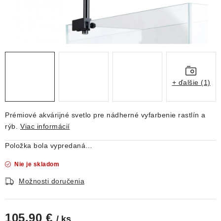
DEKORÁCIE
KREVETKY
ŽIVOČÍCHY
VÝPREDAJ
+ ďalšie (1)
O nás
Doprava a platba
Kontakty
Blog
Prémiové akvárijné svetlo pre nádherné vyfarbenie rastlín a
Moja objednávka
rýb.
Viac informácií
Položka bola vypredaná…
Nie je skladom
Možnosti doručenia
105,90 €
/ ks