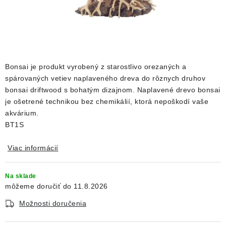
DEKORÁCIE
KREVETKY
ŽIVOČÍCHY
Bonsai je produkt vyrobený z starostlivo orezaných a
spárovaných vetiev naplaveného dreva do rôznych druhov
VÝPREDAJ
bonsai driftwood s bohatým dizajnom. Naplavené drevo bonsai
je ošetrené technikou bez chemikálií, ktorá nepoškodí vaše
O nás
Doprava a platba
Kontakty
Blog
akvárium.
Moja objednávka
BT1S
Viac informácií
Na sklade
11.8.2026
Možnosti doručenia