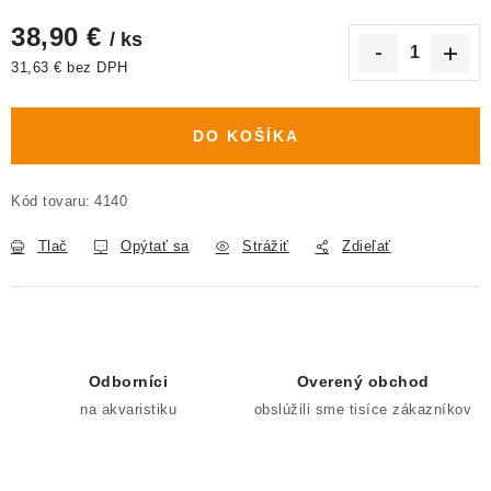
38,90 €
/ ks
31,63 € bez DPH
Jednotková cena:
DO KOŠÍKA
Kód tovaru:
4140
Tlač
Opýtať sa
Strážiť
Zdieľať
Odborníci
Overený obchod
na akvaristiku
obslúžili sme tisíce zákazníkov