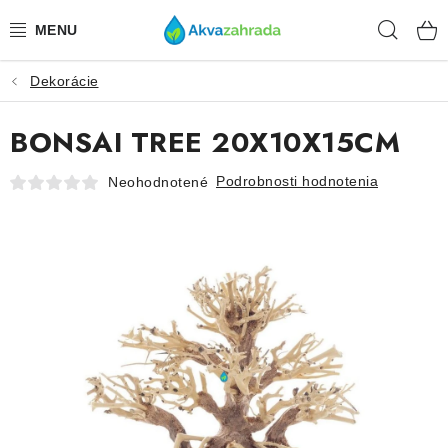
Prejsť
Hľad
na
obsah
Dekorácie
TECHNIKA
BONSAI TREE 20X10X15CM
HNOJIVÁ
Podrobnosti hodnotenia
Neohodnotené
VODA
PRÍSLUŠENSTVO
RASTLINY
SUBSTRÁTY
KRMIVÁ A VITAMÍNY