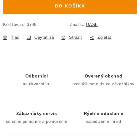
DO KOŠÍKA
Kód tovaru:
3795
Značka:
OASE
Tlač
Opýtať sa
Strážiť
Zdieľať
Odborníci
Overený obchod
na akvaristiku
obslúžili sme tisíce zákazníkov
Zákaznícky servis
Rýchle odoslanie
ochotne poradíme a pomôžeme
expedujeme ihneď