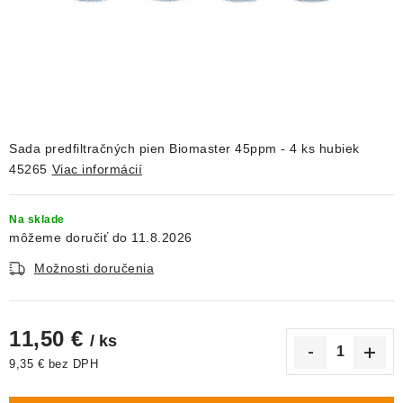
DEKORÁCIE
KREVETKY
ŽIVOČÍCHY
VÝPREDAJ
Sada
predfiltračných
pien
Biomaster
45ppm
- 4 ks hubiek
45265
Viac informácií
O nás
Doprava a platba
Kontakty
Blog
Na sklade
Moja objednávka
11.8.2026
Možnosti doručenia
11,50 €
/ ks
9,35 € bez DPH
Jednotková cena: