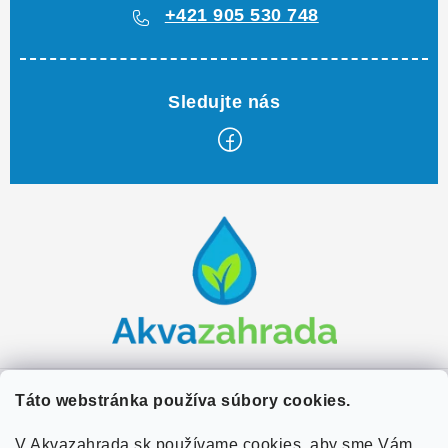
+421 905 530 748
Z
á
p
ä
t
i
e
Zákaznícky servis
Táto webstránka používa súbory cookies.
Kontakty
V Akvazahrada.sk používame cookies, aby sme Vám
Užitočné informácie