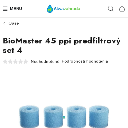
Prejsť
Hľad
na
obsah
Oase
TECHNIKA
BioMaster 45 ppi predfiltrový
HNOJIVÁ
set 4
VODA
Podrobnosti hodnotenia
Neohodnotené
PRÍSLUŠENSTVO
RASTLINY
SUBSTRÁTY
KRMIVÁ A VITAMÍNY