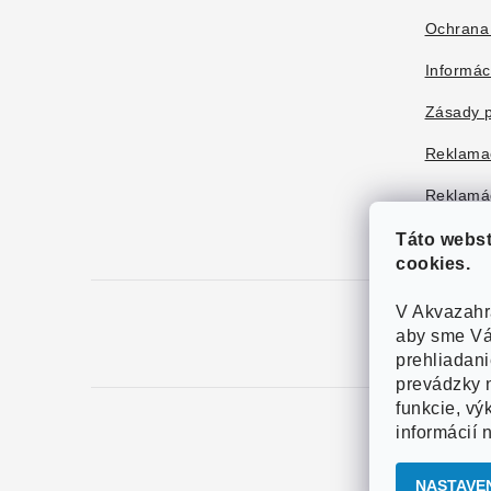
Ochrana
Informác
Zásady p
Reklama
Reklamác
Táto webs
cookies.
V Akvazahr
aby sme Vá
prehliadan
prevádzky n
funkcie, vý
informácií 
Copy
NASTAVE