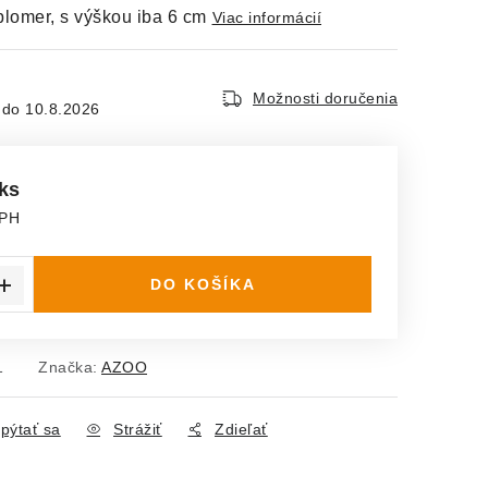
plomer, s výškou iba 6 cm
Viac informácií
Možnosti doručenia
10.8.2026
 ks
DPH
ena:
DO KOŠÍKA
1
Značka:
AZOO
pýtať sa
Strážiť
Zdieľať