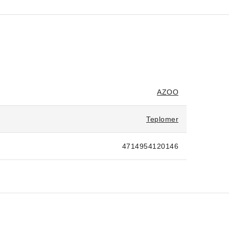
AZOO
Teplomer
4714954120146