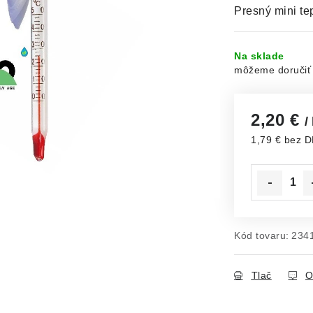
Presný mini te
Na sklade
2,20 €
/
1,79 € bez 
Jednotková c
Kód tovaru:
234
Tlač
O