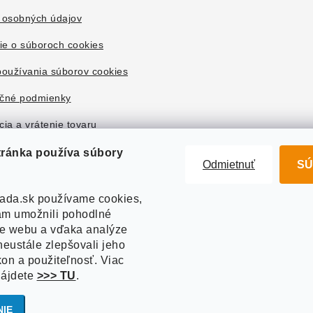
 osobných údajov
ie o súboroch cookies
oužívania súborov cookies
čné podmienky
ia a vrátenie tovaru
tránka používa súbory
Odmietnuť
SÚ
ada.sk používame cookies,
m umožnili pohodlné
ie webu a vďaka analýze
eustále zlepšovali jeho
kon a použiteľnosť. Viac
nájdete
>>> TU
.
right 2026
Akvazahrada.sk
. Všetky práva vyhradené.
Upraviť nastavenie co
Vytvoril Shoptet
NIE