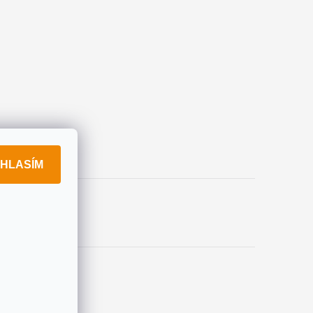
HLASÍM
okies