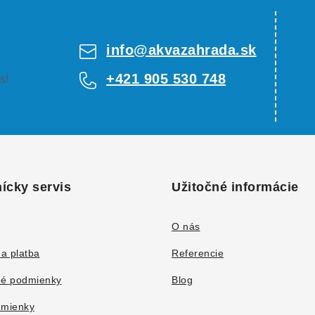
info
@
akvazahrada.sk
+421 905 530 748
s!
ícky servis
Užitočné informácie
O nás
a platba
Referencie
é podmienky
Blog
mienky