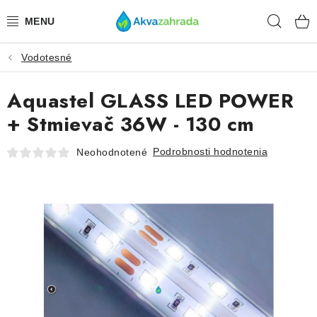
Prejsť
Hľad
na
obsah
Vodotesné
TECHNIKA
Aquastel GLASS LED POWER
HNOJIVÁ
+ Stmievač 36W - 130 cm
VODA
Podrobnosti hodnotenia
Neohodnotené
PRÍSLUŠENSTVO
RASTLINY
SUBSTRÁTY
KRMIVÁ A VITAMÍNY