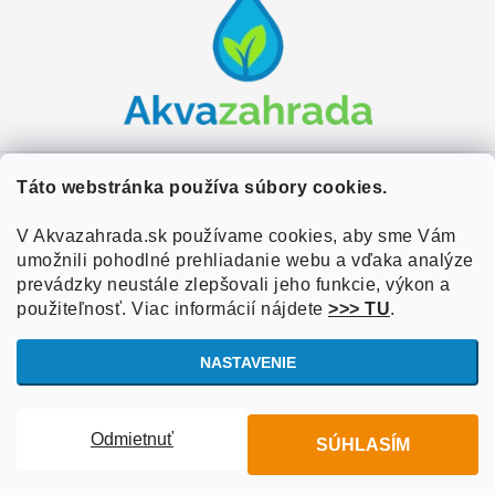
p
ä
t
i
e
Zákaznícky servis
Táto webstránka používa súbory cookies.
Kontakty
V Akvazahrada.sk používame cookies, aby sme Vám
Užitočné informácie
umožnili pohodlné prehliadanie webu a vďaka analýze
Doprava a platba
O nás
prevádzky neustále zlepšovali jeho funkcie, výkon a
Overené zákazníkmi
Obchodné podmienky
použiteľnosť. Viac informácií nájdete
>>> TU
.
Referencie
VOP Podmienky
NASTAVENIE
Blog
Ochrana osobných údajov
Copyright 2026
Akvazahrada.sk
. Všetky práva vyhradené.
Upraviť
Informácie o súboroch cookies
Odmietnuť
SÚHLASÍM
nastavenie cookies
Vytvoril Shoptet
Zásady používania súborov cookies