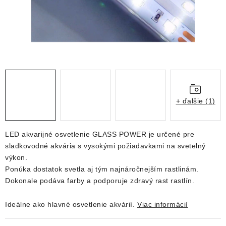
DEKORÁCIE
KREVETKY
ŽIVOČÍCHY
VÝPREDAJ
+ ďalšie (1)
O nás
Doprava a platba
Kontakty
Blog
Moja objednávka
LED
akvarijné
osvetlenie
GLASS
POWER
je
určené pre
sladkovodné
akvária
s
vysokými
požiadavkami
na
svetelný
výkon
.
Ponúka
dostatok svetla
aj tým najnáročnejším
rastlinám
.
Dokonale
podáva
farby
a
podporuje
zdravý
rast
rastlín
.
Ideálne
ako hlavné
osvetlenie
akvárií
.
Viac informácií