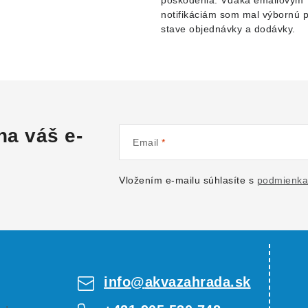
poškodenia. Vďaka emailovým
notifikáciám som mal výbornú 
stave objednávky a dodávky.
na váš e-
Email
Vložením e-mailu súhlasíte s
podmienka
info
@
akvazahrada.sk