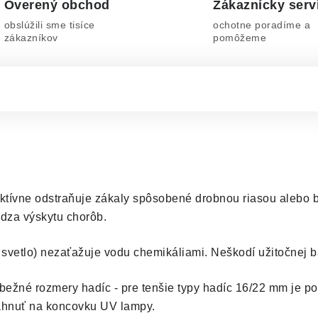
Overený obchod
Zákaznícky serv
obslúžili sme tisíce
ochotne poradíme a
zákazníkov
pomôžeme
ktívne odstraňuje zákaly spôsobené drobnou riasou alebo ba
dza výskytu chorôb.
vetlo) nezaťažuje vodu chemikáliami. Neškodí užitočnej bakte
bežné rozmery hadíc - pre tenšie typy hadíc 16/22 mm je p
ahnuť na koncovku UV lampy.