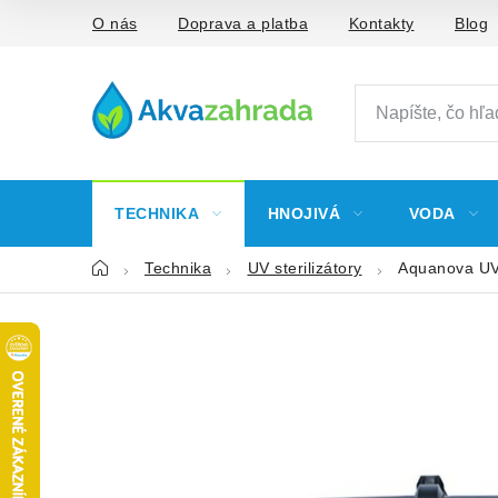
Prejsť
O nás
Doprava a platba
Kontakty
Blog
na
obsah
TECHNIKA
HNOJIVÁ
VODA
Domov
Technika
UV sterilizátory
Aquanova U