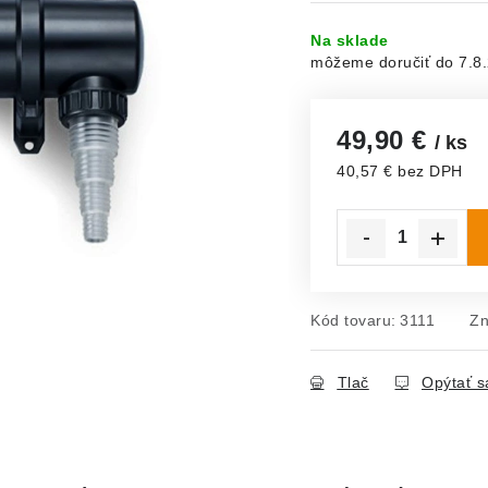
Na sklade
7.8
49,90 €
/ ks
40,57 € bez DPH
Jednotková cena:
Kód tovaru:
3111
Zn
Tlač
Opýtať s