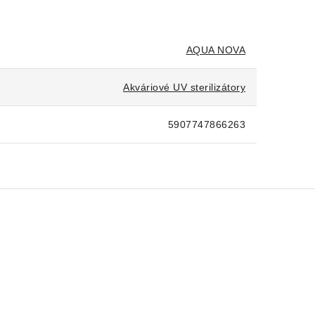
AQUA NOVA
Akváriové UV sterilizátory
5907747866263