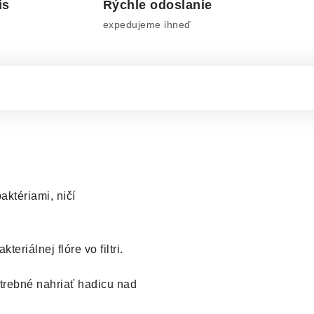
is
Rýchle odoslanie
expedujeme ihneď
ktériami, ničí
riálnej flóre vo filtri.
otrebné nahriať hadicu nad