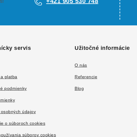
+421 905 530 748
s!
ícky servis
Užitočné informácie
O nás
a platba
Referencie
é podmienky
Blog
mienky
 osobných údajov
ie o súboroch cookies
oužívania súborov cookies