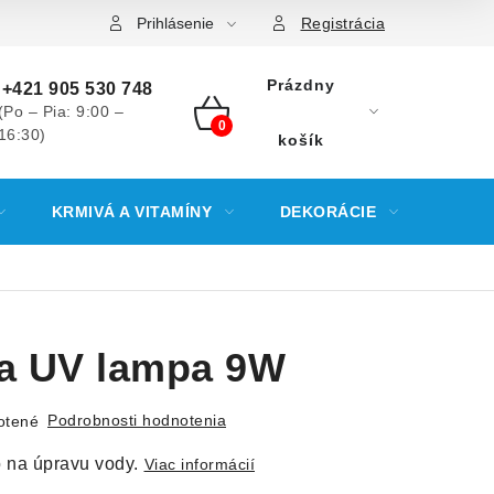
Prihlásenie
Registrácia
Prázdny
+421 905 530 748
(Po – Pia: 9:00 –
16:30)
NÁKUPNÝ
košík
KOŠÍK
KRMIVÁ A VITAMÍNY
DEKORÁCIE
KREV
a UV lampa 9W
Podrobnosti hodnotenia
otené
o na úpravu vody.
Viac informácií