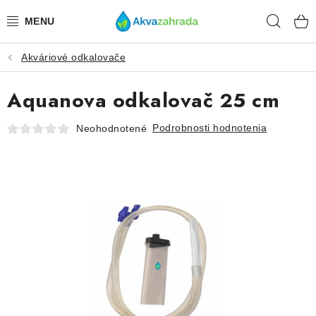
Prejsť
Hľad
na
obsah
Akváriové odkalovače
TECHNIKA
Aquanova odkalovač 25 cm
HNOJIVÁ
Podrobnosti hodnotenia
Neohodnotené
VODA
PRÍSLUŠENSTVO
RASTLINY
SUBSTRÁTY
KRMIVÁ A VITAMÍNY