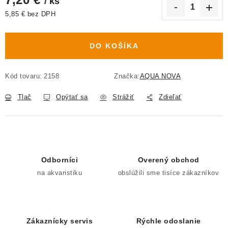
/ ks
5,85 € bez DPH
Jednotková cena:
DO KOŠÍKA
Kód tovaru:
2158
Značka:
AQUA NOVA
Tlač
Opýtať sa
Strážiť
Zdieľať
Odborníci
Overený obchod
na akvaristiku
obslúžili sme tisíce zákazníkov
Zákaznícky servis
Rýchle odoslanie