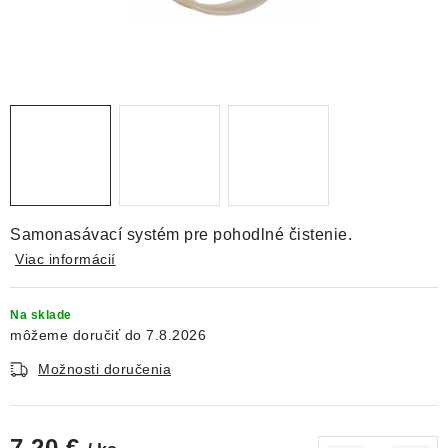
DEKORÁCIE
KREVETKY
ŽIVOČÍCHY
VÝPREDAJ
O nás
Doprava a platba
Kontakty
Blog
Samonasávací systém pre pohodlné čistenie.
Moja objednávka
Viac informácií
Na sklade
7.8.2026
Možnosti doručenia
7,20 €