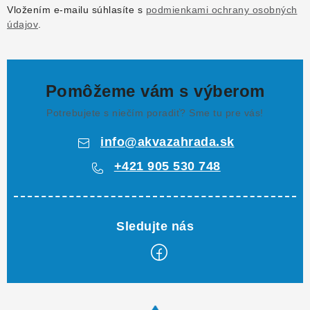
Vložením e-mailu súhlasíte s
podmienkami ochrany osobných
údajov
.
Pomôžeme vám s výberom
Potrebujete s niečím poradiť? Sme tu pre vás!
info
@
akvazahrada.sk
+421 905 530 748
Z