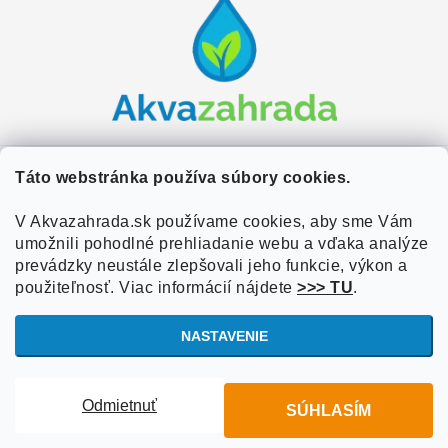
á
p
ä
t
i
e
Zákaznícky servis
Táto webstránka používa súbory cookies.
Kontakty
V Akvazahrada.sk používame cookies, aby sme Vám
Užitočné informácie
umožnili pohodlné prehliadanie webu a vďaka analýze
Doprava a platba
O nás
prevádzky neustále zlepšovali jeho funkcie, výkon a
Overené zákazníkmi
Obchodné podmienky
použiteľnosť. Viac informácií nájdete
>>> TU
.
Referencie
VOP Podmienky
NASTAVENIE
Blog
Ochrana osobných údajov
Copyright 2026
Akvazahrada.sk
. Všetky práva vyhradené.
Upraviť
Informácie o súboroch cookies
Odmietnuť
SÚHLASÍM
nastavenie cookies
Vytvoril Shoptet
Zásady používania súborov cookies