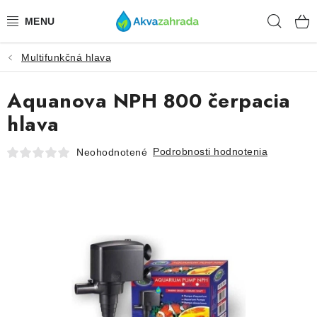
Prejsť
Hľad
na
obsah
Multifunkčná hlava
TECHNIKA
Aquanova NPH 800 čerpacia
HNOJIVÁ
hlava
VODA
Podrobnosti hodnotenia
Neohodnotené
PRÍSLUŠENSTVO
RASTLINY
SUBSTRÁTY
KRMIVÁ A VITAMÍNY