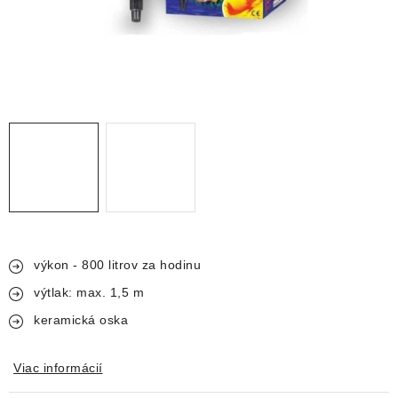
DEKORÁCIE
KREVETKY
ŽIVOČÍCHY
VÝPREDAJ
O nás
Doprava a platba
Kontakty
Blog
Moja objednávka
výkon - 800 litrov za hodinu
výtlak: max. 1,5 m
keramická oska
Viac informácií