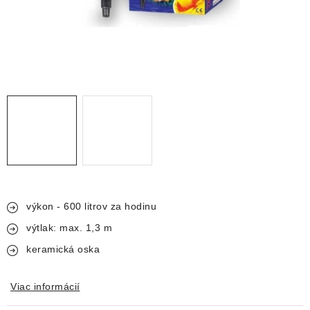
DEKORÁCIE
KREVETKY
ŽIVOČÍCHY
VÝPREDAJ
O nás
Doprava a platba
Kontakty
Blog
Moja objednávka
výkon - 600 litrov za hodinu
výtlak: max. 1,3 m
keramická oska
Viac informácií