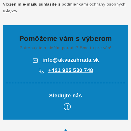
Vložením e-mailu súhlasíte s
podmienkami ochrany osobných
údajov
.
Pomôžeme vám s výberom
Potrebujete s niečím poradiť? Sme tu pre vás!
info
@
akvazahrada.sk
+421 905 530 748
Z