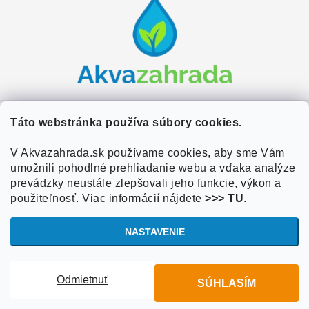
á
p
ä
t
i
e
Zákaznícky servis
Táto webstránka používa súbory cookies.
Kontakty
V Akvazahrada.sk používame cookies, aby sme Vám
Užitočné informácie
umožnili pohodlné prehliadanie webu a vďaka analýze
Doprava a platba
O nás
prevádzky neustále zlepšovali jeho funkcie, výkon a
Overené zákazníkmi
Obchodné podmienky
použiteľnosť. Viac informácií nájdete
>>> TU
.
Referencie
VOP Podmienky
NASTAVENIE
Blog
Ochrana osobných údajov
Copyright 2026
Akvazahrada.sk
. Všetky práva vyhradené.
Upraviť
Informácie o súboroch cookies
Odmietnuť
SÚHLASÍM
nastavenie cookies
Vytvoril Shoptet
Zásady používania súborov cookies