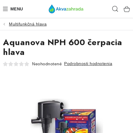
Prejsť
Hľad
na
obsah
Multifunkčná hlava
TECHNIKA
Aquanova NPH 600 čerpacia
HNOJIVÁ
hlava
VODA
Podrobnosti hodnotenia
Neohodnotené
PRÍSLUŠENSTVO
RASTLINY
SUBSTRÁTY
KRMIVÁ A VITAMÍNY