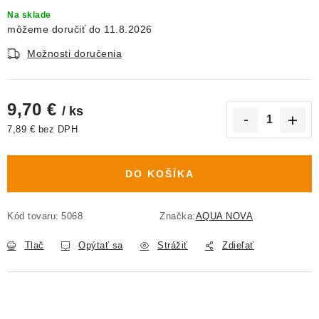
Na sklade
11.8.2026
Možnosti doručenia
9,70 €
/ ks
7,89 € bez DPH
Jednotková cena:
DO KOŠÍKA
Kód tovaru:
5068
Značka:
AQUA NOVA
Tlač
Opýtať sa
Strážiť
Zdieľať