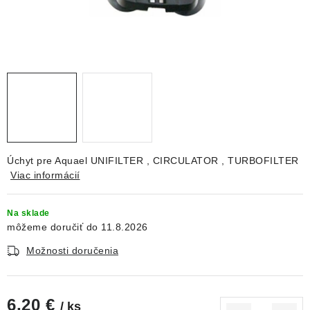
DEKORÁCIE
KREVETKY
ŽIVOČÍCHY
VÝPREDAJ
O nás
Doprava a platba
Kontakty
Blog
Úchyt pre Aquael UNIFILTER , CIRCULATOR , TURBOFILTER
Moja objednávka
Viac informácií
Na sklade
11.8.2026
Možnosti doručenia
6,20 €
/ ks