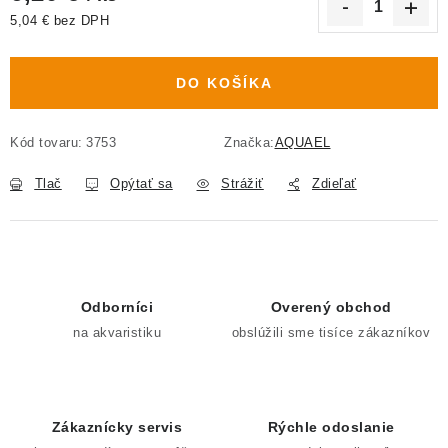
5,04 € bez DPH
Jednotková cena:
DO KOŠÍKA
Kód tovaru:
3753
Značka:
AQUAEL
Tlač
Opýtať sa
Strážiť
Zdieľať
Odborníci
Overený obchod
na akvaristiku
obslúžili sme tisíce zákazníkov
Zákaznícky servis
Rýchle odoslanie