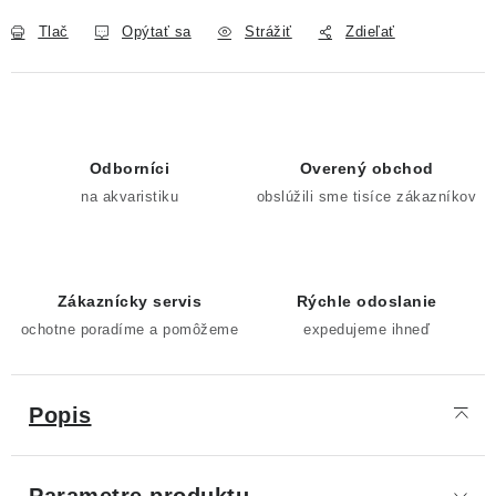
Tlač
Opýtať sa
Strážiť
Zdieľať
Odborníci
Overený obchod
na akvaristiku
obslúžili sme tisíce zákazníkov
Zákaznícky servis
Rýchle odoslanie
ochotne poradíme a pomôžeme
expedujeme ihneď
Popis