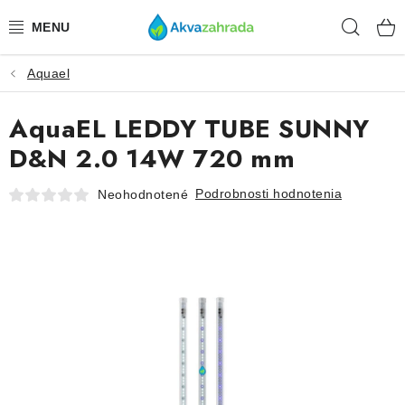
Prejsť
Hľad
na
obsah
Aquael
TECHNIKA
AquaEL LEDDY TUBE SUNNY
HNOJIVÁ
D&N 2.0 14W 720 mm
VODA
Podrobnosti hodnotenia
Neohodnotené
PRÍSLUŠENSTVO
RASTLINY
SUBSTRÁTY
KRMIVÁ A VITAMÍNY