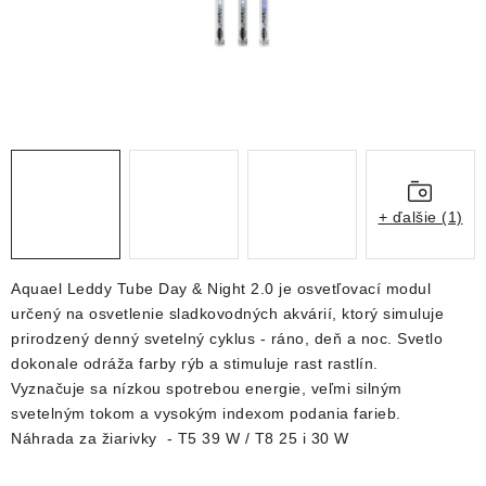
DEKORÁCIE
KREVETKY
ŽIVOČÍCHY
VÝPREDAJ
+ ďalšie (1)
O nás
Doprava a platba
Kontakty
Blog
Moja objednávka
Aquael Leddy Tube Day & Night 2.0 je osvetľovací modul
určený na osvetlenie sladkovodných akvárií, ktorý simuluje
prirodzený denný svetelný cyklus - ráno, deň a noc.
Svetlo
dokonale odráža farby rýb a stimuluje rast rastlín.
Vyznačuje sa nízkou spotrebou energie, veľmi silným
svetelným tokom a vysokým indexom podania farieb.
Náhrada za žiarivky - T5 39 W / T8 25 i 30 W