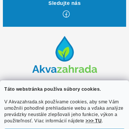
Z
á
p
ä
t
i
e
Zákaznícky servis
Táto webstránka používa súbory cookies.
Kontakty
V Akvazahrada.sk používame cookies, aby sme Vám
Užitočné informácie
umožnili pohodlné prehliadanie webu a vďaka analýze
Doprava a platba
O nás
prevádzky neustále zlepšovali jeho funkcie, výkon a
Overené zákazníkmi
Obchodné podmienky
použiteľnosť. Viac informácií nájdete
>>> TU
.
Referencie