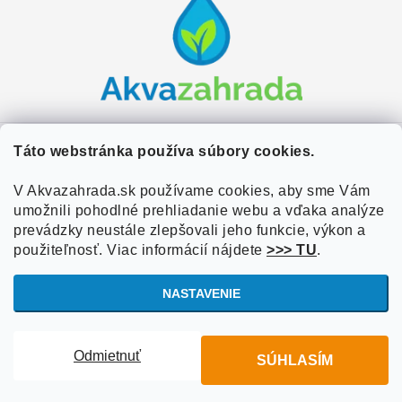
p
ä
t
i
e
Zákaznícky servis
Táto webstránka používa súbory cookies.
Kontakty
V Akvazahrada.sk používame cookies, aby sme Vám
Užitočné informácie
umožnili pohodlné prehliadanie webu a vďaka analýze
Doprava a platba
O nás
prevádzky neustále zlepšovali jeho funkcie, výkon a
Overené zákazníkmi
Obchodné podmienky
použiteľnosť. Viac informácií nájdete
>>> TU
.
Referencie
VOP Podmienky
NASTAVENIE
Blog
Ochrana osobných údajov
Copyright 2026
Akvazahrada.sk
. Všetky práva vyhradené.
Upraviť
Informácie o súboroch cookies
Odmietnuť
SÚHLASÍM
nastavenie cookies
Vytvoril Shoptet
Zásady používania súborov cookies