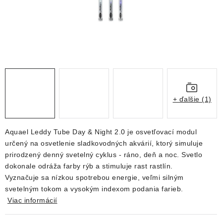
DEKORÁCIE
KREVETKY
ŽIVOČÍCHY
VÝPREDAJ
+ ďalšie (1)
O nás
Doprava a platba
Kontakty
Blog
Moja objednávka
Aquael Leddy Tube Day & Night 2.0 je osvetľovací modul
určený na osvetlenie sladkovodných akvárií, ktorý simuluje
prirodzený denný svetelný cyklus - ráno, deň a noc.
Svetlo
dokonale odráža farby rýb a stimuluje rast rastlín.
Vyznačuje sa nízkou spotrebou energie, veľmi silným
svetelným tokom a vysokým indexom podania farieb.
Viac informácií