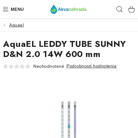
Prejsť
Hľad
na
obsah
Aquael
TECHNIKA
AquaEL LEDDY TUBE SUNNY
HNOJIVÁ
D&N 2.0 14W 600 mm
VODA
Podrobnosti hodnotenia
Neohodnotené
PRÍSLUŠENSTVO
RASTLINY
SUBSTRÁTY
KRMIVÁ A VITAMÍNY