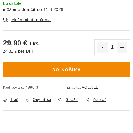
Na sklade
11.8.2026
Možnosti doručenia
29,90 €
/ ks
24,31 € bez DPH
Jednotková cena:
DO KOŠÍKA
Kód tovaru:
4990-3
Značka:
AQUAEL
Tlač
Opýtať sa
Strážiť
Zdieľať