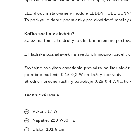
LED diódy inštalované v module LEDDY TUBE SUNNY v
To poskytuje dobré podmienky pre akváriové rastliny 
Koľko svetla v akváriu?
Záleží na tom, aké druhy rastlín tam mienime pestova
Z hľadiska požiadaviek na svetlo ich možno rozdeliť d
Zvyčajne sa výkon osvetlenia prevádza na liter akvári
potrebné mať min 0,15-0,2 W na každý liter vody.
Stredne náročné rastliny potrebujú 0,25-0,4 W/l a tie v
Technické údaje
Výkon: 17 W
Napätie: 220 V-50 Hz
Dĺžka: 101,5 cm