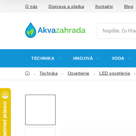
Prejsť
O nás
Doprava a platba
Kontakty
Blog
na
obsah
TECHNIKA
HNOJIVÁ
VODA
Domov
Technika
Osvetlenie
LED osvetlenie