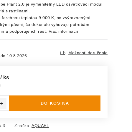
be Plant 2.0 je vymeniteľný LED osvetľovací modul
iá s rastlinami.
s farebnou teplotou 9 000 K, so zvýraznenými
rými pásmi, čo dokonale vyhovuje potrebám
ín a podporuje ich rast.
Viac informácií
Možnosti doručenia
10.8.2026
€
/ ks
H
ena:
DO KOŠÍKA
5-3
Značka:
AQUAEL