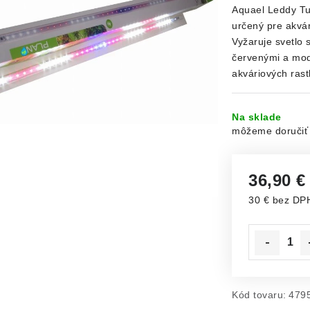
Aquael Leddy Tu
určený pre akvár
Vyžaruje svetlo 
červenými a mod
akváriových rastl
Na sklade
36,90 
30 € bez DP
Jednotková c
Kód tovaru:
479