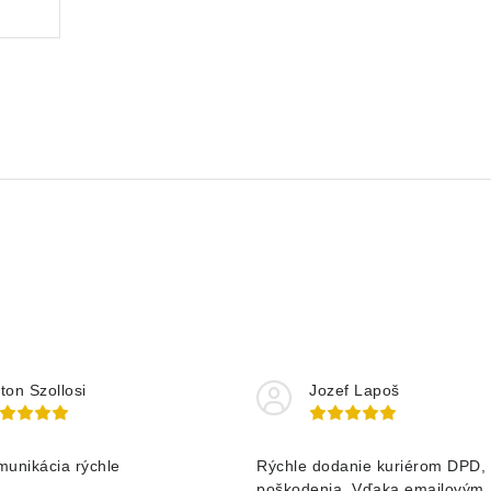
ton Szollosi
Jozef Lapoš
munikácia rýchle
Rýchle dodanie kuriérom DPD, 
poškodenia. Vďaka emailovým