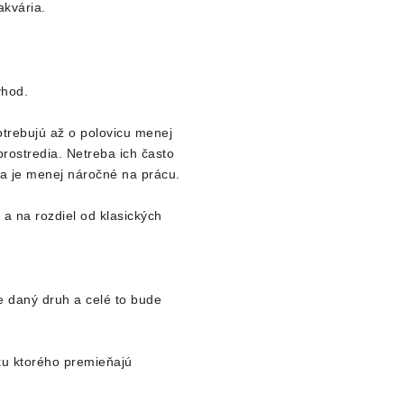
akvária.
ýhod.
otrebujú až o polovicu menej
prostredia. Netreba ich často
 a je menej náročné na prácu.
 a na rozdiel od klasických
e daný druh a celé to bude
dku ktorého premieňajú