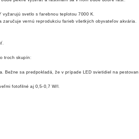
yžarujú svetlo s farebnou teplotou 7000 K.
a zaručuje vernú reprodukciu farieb všetkých obyvateľov akvária.
ť.
o troch skupín:
a. Bežne sa predpokladá, že v prípade LED svietidiel na pestovani
eľmi fotofilné aj 0,5-0,7 W/l.