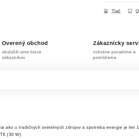
Tlač
O
Overený obchod
Zákaznícky serv
obslúžili sme tisíce
ochotne poradíme a
zákazníkov
pomôžeme
ia ako u tradičných svetelných zdrojov a spotreba energie je len 
 T8 (30 W).