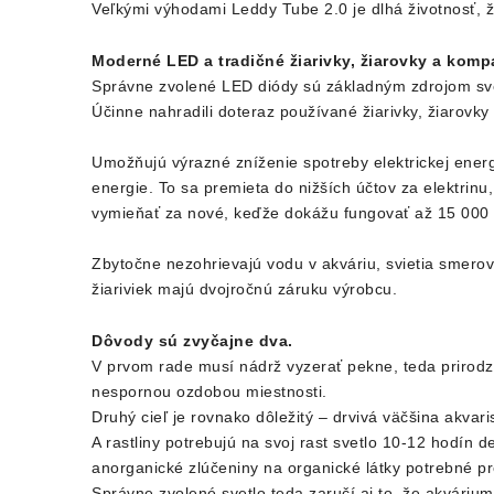
Veľkými výhodami Leddy Tube 2.0 je dlhá životnosť, ž
Moderné LED a tradičné žiarivky, žiarovky a komp
Správne zvolené LED diódy sú základným zdrojom sv
Účinne nahradili doteraz používané žiarivky, žiarovk
Umožňujú výrazné zníženie spotreby elektrickej energ
energie. To sa premieta do nižších účtov za elektrinu
vymieňať za nové, keďže dokážu fungovať až 15 000 ho
Zbytočne nezohrievajú vodu v akváriu, svietia smerovo
žiariviek majú dvojročnú záruku výrobcu.
Dôvody sú zvyčajne dva.
V prvom rade musí nádrž vyzerať pekne, teda prirodz
nespornou ozdobou miestnosti.
Druhý cieľ je rovnako dôležitý – drvivá väčšina akvar
A rastliny potrebujú na svoj rast svetlo 10-12 hodín
anorganické zlúčeniny na organické látky potrebné pre
Správne zvolené svetlo teda zaručí aj to, že akváriu