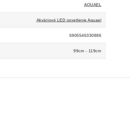
AQUAEL
Akváriové LED osvetlenie Aquael
5905546330886
99cm - 119cm