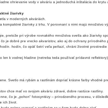
iadne ohrievanie vody v akváriu a jednoduchá inštalácia do krytu 
aktné žiarivky
etla v moderných akváriách.
y a kompaktné žiarivky z trhu. V porovnaní s nimi majú množstvo v
ie, pretože pri výrobe rovnakého množstva svetla ako žiarivky sp
, čo je dobré pre vrecko akvaristov, ako aj do ochrany prírodného 
dín. hodín, čo opäť šetrí veľa peňazí, chráni životné prostredie
 len k vodnej hladine (netreba teda používať prídavné reflektory)
ene. Svetlo má rybám a rastlinám dopriať krásne farby vhodné pr
istov chce mať vo svojom akváriu zdravé, dobre rastúce rastliny.
 denne, čo je „pohon“ fotosyntézy – prirodzeného procesu, v dôsle
 ich život.
m bude pekne vyzerať a rastlinám sa v ňom bude dobre rásť.