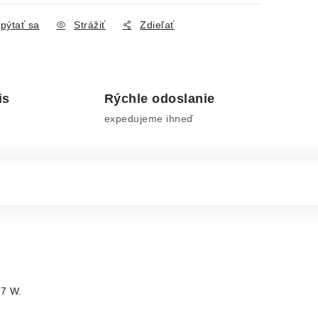
pýtať sa
Strážiť
Zdieľať
is
Rýchle odoslanie
expedujeme ihneď
17 W.