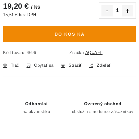
19,20 €
/ ks
15,61 € bez DPH
Jednotková cena:
DO KOŠÍKA
Kód tovaru:
4696
Značka:
AQUAEL
Tlač
Opýtať sa
Strážiť
Zdieľať
Odborníci
Overený obchod
na akvaristiku
obslúžili sme tisíce zákazníkov