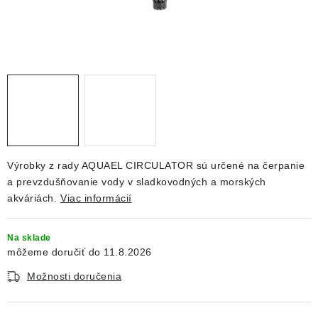
DEKORÁCIE
KREVETKY
ŽIVOČÍCHY
VÝPREDAJ
O nás
Doprava a platba
Kontakty
Blog
Výrobky z rady AQUAEL CIRCULATOR sú určené na čerpanie
Moja objednávka
a prevzdušňovanie vody v sladkovodných a morských
akváriách.
Viac informácií
Na sklade
11.8.2026
Možnosti doručenia