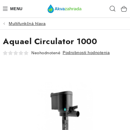
Prejsť
Hľad
na
obsah
Multifunkčná hlava
TECHNIKA
Aquael Circulator 1000
HNOJIVÁ
Podrobnosti hodnotenia
Neohodnotené
VODA
PRÍSLUŠENSTVO
RASTLINY
SUBSTRÁTY
KRMIVÁ A VITAMÍNY