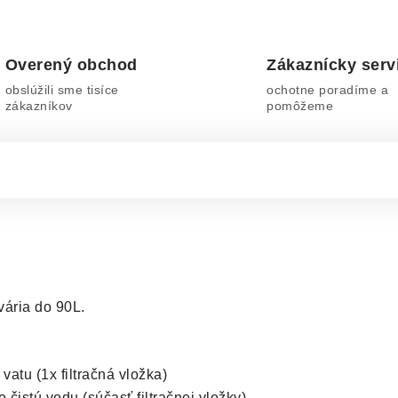
Overený obchod
Zákaznícky serv
obslúžili sme tisíce
ochotne poradíme a
zákazníkov
pomôžeme
vária do 90L.
vatu (1x filtračná vložka)
 čistú vodu (súčasť filtračnej vložky)