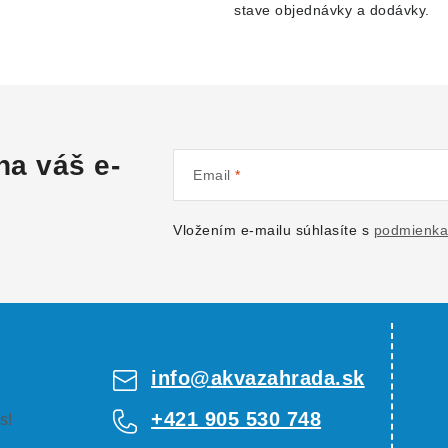
stave objednávky a dodávky.
na váš e-
Email
Vložením e-mailu súhlasíte s
podmienka
info
@
akvazahrada.sk
+421 905 530 748
s!