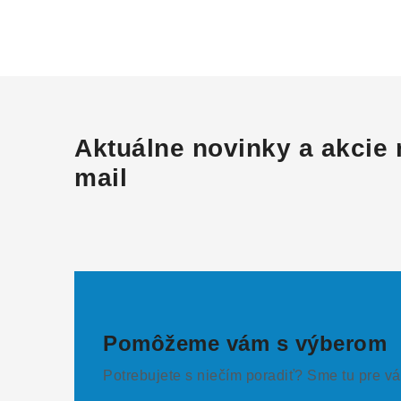
Aktuálne novinky a akcie 
mail
Pomôžeme vám s výberom
Potrebujete s niečím poradiť? Sme tu pre vá