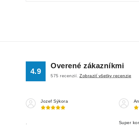
Overené zákazníkmi
4.9
575
recenzií.
Zobraziť všetky recenzie
Jozef Sýkora
An
.
Super ko