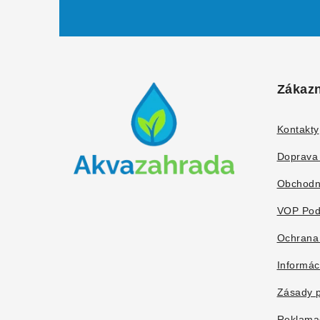
Z
á
Zákazn
p
ä
Kontakty
t
Doprava 
i
Obchodn
e
VOP Pod
Ochrana
Informác
Zásady p
Reklama