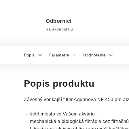
Odborníci
na akvaristiku
Popis
Parametre
Hodnotenie
Popis produktu
Závesný vonkajší filter Aquanova NF 450 pre ak
→ šetrí miesto vo Vašom akváriu
→ mechanická a biologická filtrácia cez filtračnú 
→ filtrácia cez aktívne uhlie zabezpečí kryštálovo