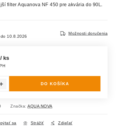
ší filter Aquanova NF 450 pre akvária do 90L.
Možnosti doručenia
10.8.2026
€
/ ks
DPH
ena:
DO KOŠÍKA
0
Značka:
AQUA NOVA
pýtať sa
Strážiť
Zdieľať