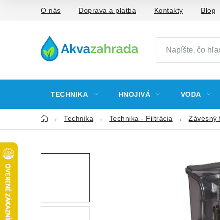
Prejsť
O nás
Doprava a platba
Kontakty
Blog
na
obsah
TECHNIKA
HNOJIVÁ
VODA
Domov
Technika
Technika - Filtrácia
Závesný f