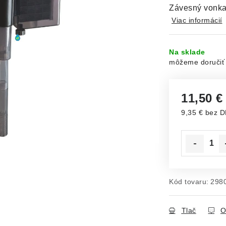
Závesný vonkaj
Viac informácií
Na sklade
11,50 
9,35 € bez 
Jednotková c
Kód tovaru:
298
Tlač
O