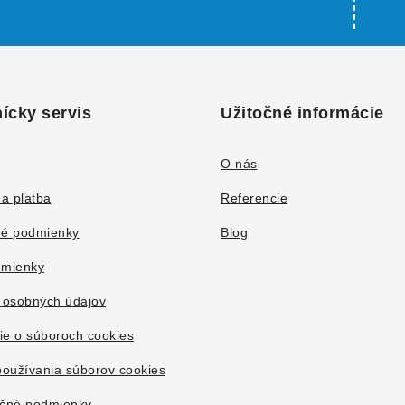
ícky servis
Užitočné informácie
O nás
a platba
Referencie
é podmienky
Blog
mienky
 osobných údajov
ie o súboroch cookies
oužívania súborov cookies
čné podmienky