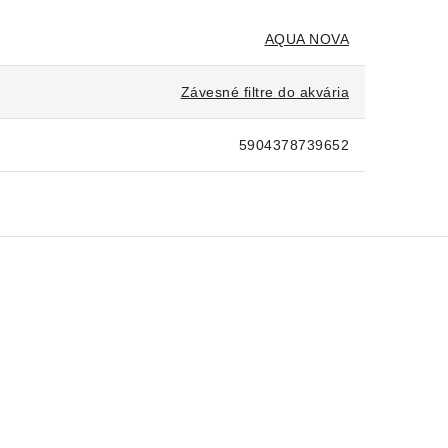
AQUA NOVA
Závesné filtre do akvária
5904378739652