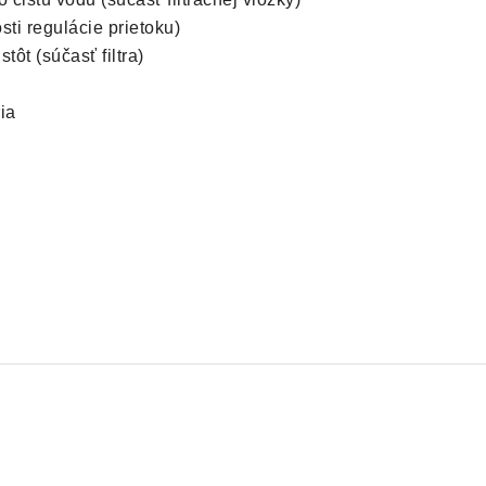
ti regulácie prietoku)
ôt (súčasť filtra)
ia