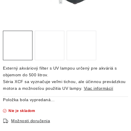
DEKORÁCIE
KREVETKY
ŽIVOČÍCHY
VÝPREDAJ
O nás
Doprava a platba
Kontakty
Blog
Externý akváriový filter s UV lampou určený pre akváriá s
Moja objednávka
objemom do 500 litrov.
Séria XCF sa vyznačuje veľmi tichou, ale účinnou prevádzkou
motora a možnosťou použitia UV lampy.
Viac informácií
Položka bola vypredaná…
Nie je skladom
Možnosti doručenia