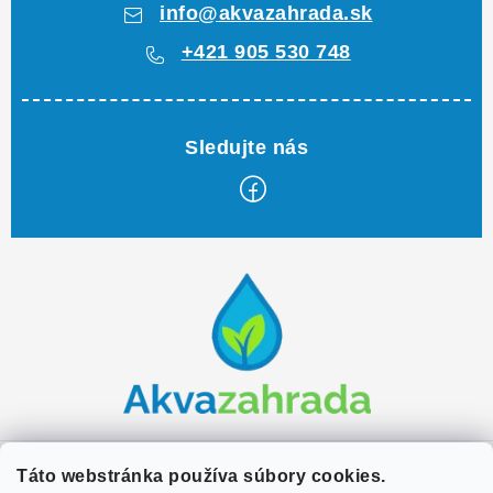
info
@
akvazahrada.sk
+421 905 530 748
Z
á
p
ä
t
i
e
Zákaznícky servis
Táto webstránka používa súbory cookies.