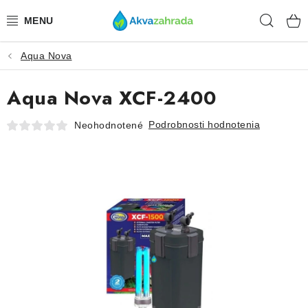
Prejsť
Hľad
na
obsah
Aqua Nova
TECHNIKA
Aqua Nova XCF-2400
HNOJIVÁ
Podrobnosti hodnotenia
Neohodnotené
VODA
PRÍSLUŠENSTVO
RASTLINY
SUBSTRÁTY
KRMIVÁ A VITAMÍNY