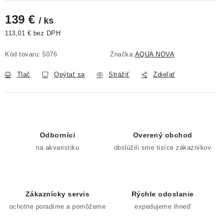
139 €
/ ks
113,01 € bez DPH
Jednotková cena:
Kód tovaru:
5076
Značka:
AQUA NOVA
Tlač
Opýtať sa
Strážiť
Zdieľať
Odborníci
Overený obchod
na akvaristiku
obslúžili sme tisíce zákazníkov
Zákaznícky servis
Rýchle odoslanie
ochotne poradíme a pomôžeme
expedujeme ihneď