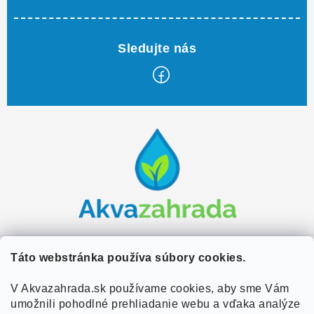
Z
á
p
ä
t
i
e
Zákaznícky servis
Táto webstránka používa súbory cookies.
Kontakty
V Akvazahrada.sk používame cookies, aby sme Vám
Užitočné informácie
umožnili pohodlné prehliadanie webu a vďaka analýze
Doprava a platba