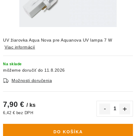
DEKORÁCIE
KREVETKY
ŽIVOČÍCHY
UV žiarovka Aqua Nova pre Aquanova UV lampa 7 W
Viac informácií
VÝPREDAJ
Na sklade
O nás
Doprava a platba
Kontakty
Blog
11.8.2026
Moja objednávka
Možnosti doručenia
7,90 €
/ ks
6,42 € bez DPH
Jednotková cena:
DO KOŠÍKA