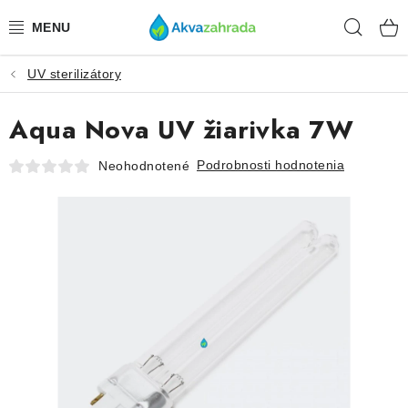
Prejsť
Hľad
na
obsah
UV sterilizátory
TECHNIKA
Aqua Nova UV žiarivka 7W
HNOJIVÁ
Podrobnosti hodnotenia
Neohodnotené
VODA
PRÍSLUŠENSTVO
RASTLINY
SUBSTRÁTY
KRMIVÁ A VITAMÍNY