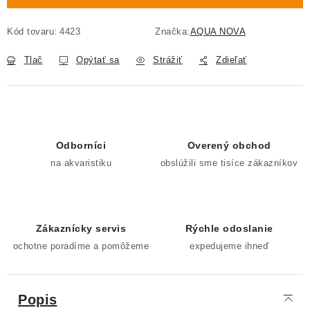
Kód tovaru:
4423
Značka:
AQUA NOVA
Tlač
Opýtať sa
Strážiť
Zdieľať
Odborníci
Overený obchod
na akvaristiku
obslúžili sme tisíce zákazníkov
Zákaznícky servis
Rýchle odoslanie
ochotne poradíme a pomôžeme
expedujeme ihneď
Popis