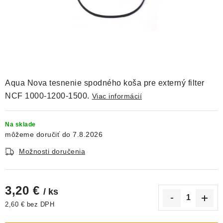
DEKORÁCIE
KREVETKY
ŽIVOČÍCHY
VÝPREDAJ
Aqua Nova tesnenie spodného koša pre externý filter
NCF 1000-1200-1500.
Viac informácií
O nás
Doprava a platba
Kontakty
Blog
Moja objednávka
Na sklade
7.8.2026
Možnosti doručenia
3,20 €
/ ks
2,60 € bez DPH
Jednotková cena: