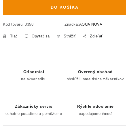
DO KOŠÍKA
Kód tovaru:
3358
Značka:
AQUA NOVA
Tlač
Opýtať sa
Strážiť
Zdieľať
Odborníci
Overený obchod
na akvaristiku
obslúžili sme tisíce zákazníkov
Zákaznícky servis
Rýchle odoslanie
ochotne poradíme a pomôžeme
expedujeme ihneď