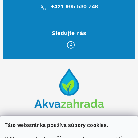
+421 905 530 748
Z
á
p
ä
t
i
e
Zákaznícky servis
Táto webstránka používa súbory cookies.
Kontakty