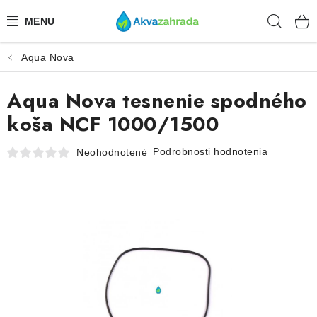
Prejsť
Hľad
na
obsah
Aqua Nova
TECHNIKA
Aqua Nova tesnenie spodného
HNOJIVÁ
koša NCF 1000/1500
VODA
Podrobnosti hodnotenia
Neohodnotené
PRÍSLUŠENSTVO
RASTLINY
SUBSTRÁTY
KRMIVÁ A VITAMÍNY