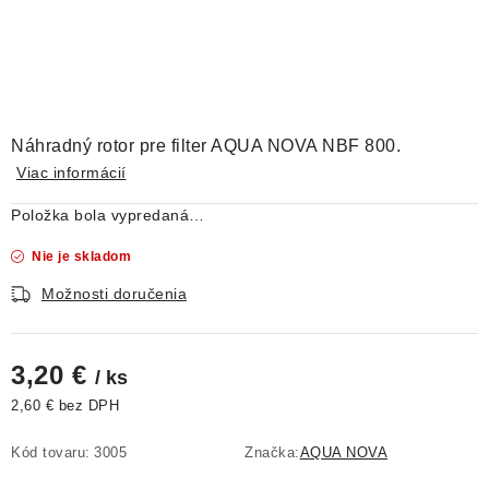
DEKORÁCIE
KREVETKY
ŽIVOČÍCHY
Náhradný rotor pre filter AQUA NOVA NBF 800.
VÝPREDAJ
Viac informácií
Položka bola vypredaná…
O nás
Doprava a platba
Kontakty
Blog
Nie je skladom
Moja objednávka
Možnosti doručenia
3,20 €
/ ks
2,60 € bez DPH
Jednotková cena:
Kód tovaru:
3005
Značka:
AQUA NOVA