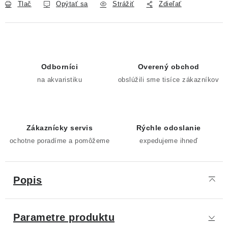
Tlač
Opýtať sa
Strážiť
Zdieľať
Odborníci
Overený obchod
na akvaristiku
obslúžili sme tisíce zákazníkov
Zákaznícky servis
Rýchle odoslanie
ochotne poradíme a pomôžeme
expedujeme ihneď
Popis
Parametre produktu