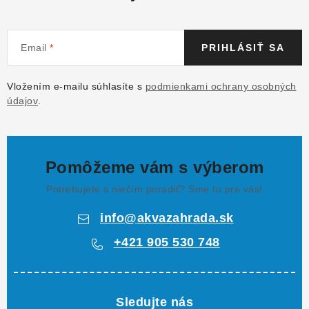
Email
PRIHLÁSIŤ SA
Vložením e-mailu súhlasíte s
podmienkami ochrany osobných
údajov
.
Pomôžeme vám s výberom
Potrebujete s niečím poradiť? Sme tu pre vás!
info
@
akvazahrada.sk
+421 905 530 748