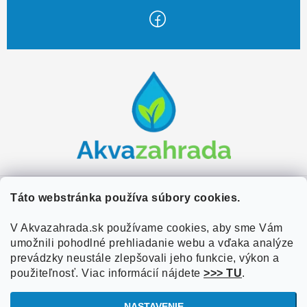
Z
á
p
ä
t
i
e
Zákaznícky servis
Táto webstránka používa súbory cookies.
Kontakty
V Akvazahrada.sk používame cookies, aby sme Vám
Užitočné informácie
umožnili pohodlné prehliadanie webu a vďaka analýze
Doprava a platba
O nás
prevádzky neustále zlepšovali jeho funkcie, výkon a
Overené zákazníkmi
Obchodné podmienky
použiteľnosť. Viac informácií nájdete
>>> TU
.
Referencie
VOP Podmienky
NASTAVENIE