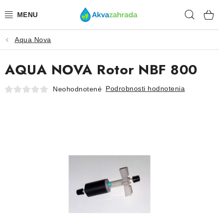
Prejsť
Hľad
na
obsah
Aqua Nova
TECHNIKA
AQUA NOVA Rotor NBF 800
HNOJIVÁ
Podrobnosti hodnotenia
Neohodnotené
VODA
PRÍSLUŠENSTVO
RASTLINY
SUBSTRÁTY
KRMIVÁ A VITAMÍNY