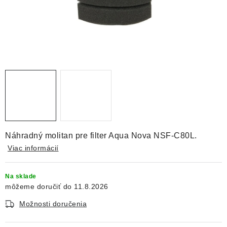
DEKORÁCIE
KREVETKY
ŽIVOČÍCHY
VÝPREDAJ
O nás
Doprava a platba
Kontakty
Blog
Moja objednávka
Náhradný molitan pre filter Aqua Nova NSF-C80L.
Viac informácií
Na sklade
11.8.2026
Možnosti doručenia