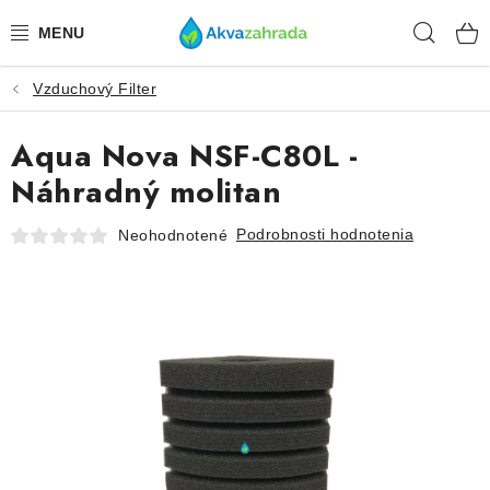
Prejsť
Hľad
na
obsah
Vzduchový Filter
TECHNIKA
Aqua Nova NSF-C80L -
HNOJIVÁ
Náhradný molitan
VODA
Podrobnosti hodnotenia
Neohodnotené
PRÍSLUŠENSTVO
RASTLINY
SUBSTRÁTY
KRMIVÁ A VITAMÍNY