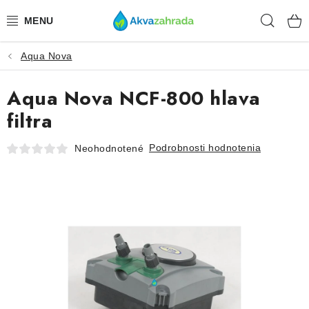
Prejsť
Hľad
na
obsah
Aqua Nova
TECHNIKA
Aqua Nova NCF-800 hlava
HNOJIVÁ
filtra
VODA
Podrobnosti hodnotenia
Neohodnotené
PRÍSLUŠENSTVO
RASTLINY
SUBSTRÁTY
KRMIVÁ A VITAMÍNY