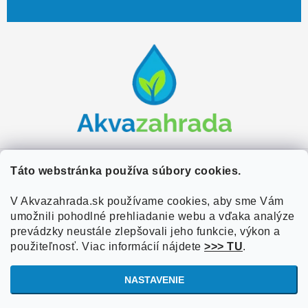
Z
á
p
ä
t
i
e
Zákaznícky servis
Táto webstránka používa súbory cookies.
Kontakty
V Akvazahrada.sk používame cookies, aby sme Vám
Užitočné informácie
umožnili pohodlné prehliadanie webu a vďaka analýze
Doprava a platba
O nás
prevádzky neustále zlepšovali jeho funkcie, výkon a
Overené zákazníkmi
Obchodné podmienky
použiteľnosť. Viac informácií nájdete
>>> TU
.
Referencie
VOP Podmienky
NASTAVENIE
Blog
Ochrana osobných údajov