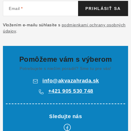
Email
PRIHLÁSIŤ SA
Vložením e-mailu súhlasíte s
podmienkami ochrany osobných
údajov
.
Pomôžeme vám s výberom
Potrebujete s niečím poradiť? Sme tu pre vás!
info
@
akvazahrada.sk
+421 905 530 748