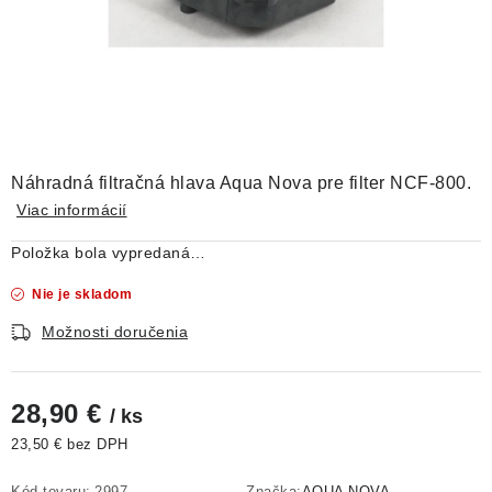
DEKORÁCIE
KREVETKY
ŽIVOČÍCHY
VÝPREDAJ
Náhradná filtračná hlava Aqua Nova pre filter NCF-800.
Viac informácií
O nás
Doprava a platba
Kontakty
Blog
Položka bola vypredaná…
Moja objednávka
Nie je skladom
Možnosti doručenia
28,90 €
/ ks
23,50 € bez DPH
Jednotková cena:
Kód tovaru:
2997
Značka:
AQUA NOVA