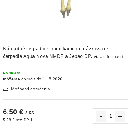
DEKORÁCIE
KREVETKY
ŽIVOČÍCHY
VÝPREDAJ
Náhradné čerpadlo s hadičkami pre dávkovacie
čerpadlá Aqua Nova NMDP a Jebao DP.
Viac informácií
O nás
Doprava a platba
Kontakty
Blog
Moja objednávka
Na sklade
11.8.2026
Možnosti doručenia
6,50 €
/ ks
5,28 € bez DPH
Jednotková cena: