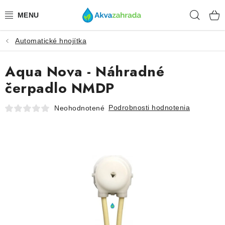
Prejsť
Hľad
na
obsah
Automatické hnojítka
TECHNIKA
Aqua Nova - Náhradné
HNOJIVÁ
čerpadlo NMDP
VODA
Podrobnosti hodnotenia
Neohodnotené
PRÍSLUŠENSTVO
RASTLINY
SUBSTRÁTY
KRMIVÁ A VITAMÍNY