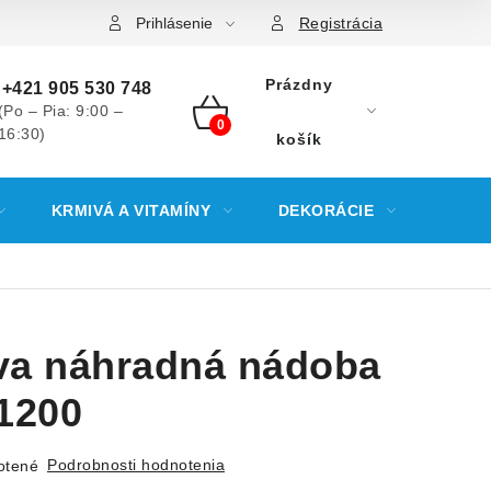
Prihlásenie
Registrácia
Prázdny
+421 905 530 748
(Po – Pia: 9:00 –
16:30)
NÁKUPNÝ
košík
KOŠÍK
KRMIVÁ A VITAMÍNY
DEKORÁCIE
KREV
va náhradná nádoba
1200
Podrobnosti hodnotenia
otené