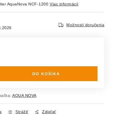
ilter AquaNova NCF-1200
Viac informácií
Možnosti doručenia
8.2026
DO KOŠÍKA
načka:
AQUA NOVA
a
Strážiť
Zdieľať