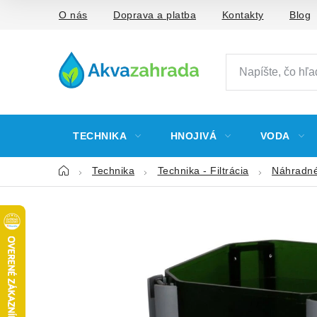
Prejsť
O nás
Doprava a platba
Kontakty
Blog
na
obsah
TECHNIKA
HNOJIVÁ
VODA
Domov
Technika
Technika - Filtrácia
Náhradné 