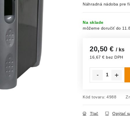
Náhradná nádoba pre f
Na sklade
11.
20,50 €
/ ks
16,67 € bez DPH
Jednotková cena:
Kód tovaru:
4988
Z
Tlač
Opýtať s