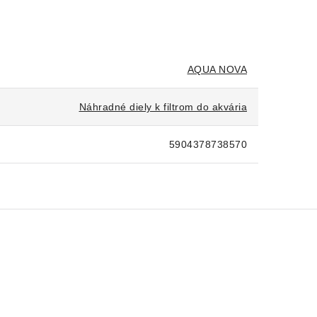
AQUA NOVA
Náhradné diely k filtrom do akvária
5904378738570