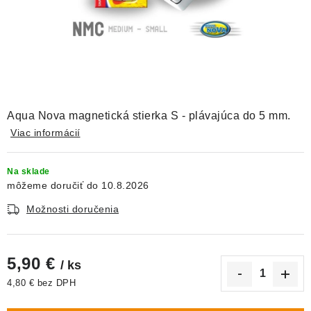
DEKORÁCIE
KREVETKY
ŽIVOČÍCHY
VÝPREDAJ
Aqua Nova magnetická stierka S - plávajúca do 5 mm.
Viac informácií
O nás
Doprava a platba
Kontakty
Blog
Moja objednávka
Na sklade
10.8.2026
Možnosti doručenia
5,90 €
/ ks
4,80 € bez DPH
Jednotková cena: