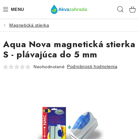
Prejsť
Hľad
na
obsah
Magnetická stierka
TECHNIKA
Aqua Nova magnetická stierka
HNOJIVÁ
S - plávajúca do 5 mm
VODA
Podrobnosti hodnotenia
Neohodnotené
PRÍSLUŠENSTVO
RASTLINY
SUBSTRÁTY
KRMIVÁ A VITAMÍNY