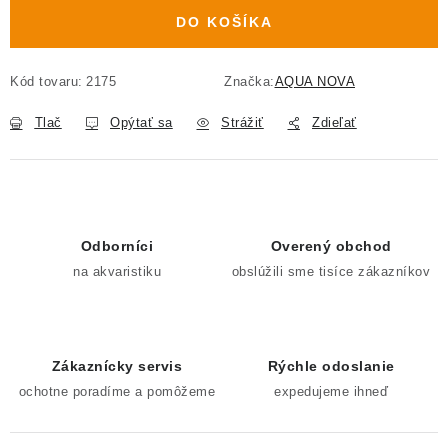
DO KOŠÍKA
Kód tovaru:
2175
Značka:
AQUA NOVA
Tlač
Opýtať sa
Strážiť
Zdieľať
Odborníci
Overený obchod
na akvaristiku
obslúžili sme tisíce zákazníkov
Zákaznícky servis
Rýchle odoslanie
ochotne poradíme a pomôžeme
expedujeme ihneď