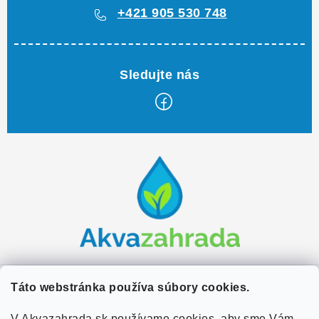
+421 905 530 748
Z
á
p
ä
t
i
e
Zákaznícky servis
Táto webstránka používa súbory cookies.
Kontakty
V Akvazahrada.sk používame cookies, aby sme Vám