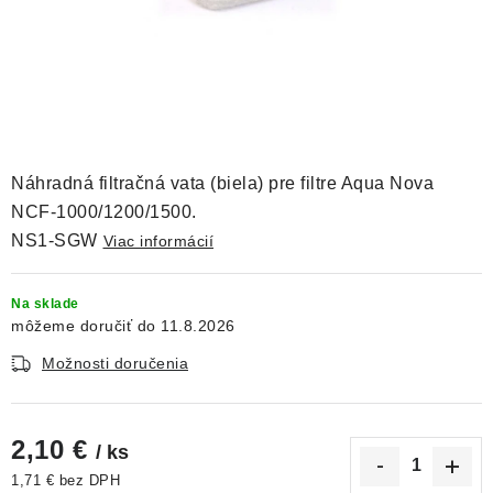
DEKORÁCIE
KREVETKY
ŽIVOČÍCHY
VÝPREDAJ
Náhradná filtračná vata (biela) pre filtre Aqua Nova
NCF-1000/1200/1500.
O nás
Doprava a platba
Kontakty
Blog
NS1-SGW
Viac informácií
Moja objednávka
Na sklade
11.8.2026
Možnosti doručenia
2,10 €
/ ks
1,71 € bez DPH