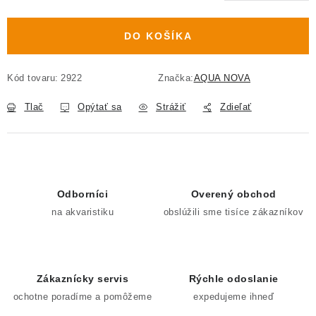
Jednotková cena:
DO KOŠÍKA
Kód tovaru:
2922
Značka:
AQUA NOVA
Tlač
Opýtať sa
Strážiť
Zdieľať
Odborníci
Overený obchod
na akvaristiku
obslúžili sme tisíce zákazníkov
Zákaznícky servis
Rýchle odoslanie
ochotne poradíme a pomôžeme
expedujeme ihneď