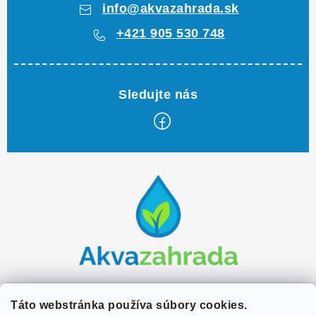
info
@
akvazahrada.sk
+421 905 530 748
Z
á
p
ä
t
i
e
Zákaznícky servis
Táto webstránka používa súbory cookies.