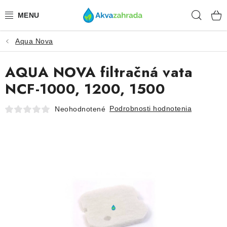
Prejsť
Hľad
na
obsah
Aqua Nova
TECHNIKA
AQUA NOVA filtračná vata
HNOJIVÁ
NCF-1000, 1200, 1500
VODA
Podrobnosti hodnotenia
Neohodnotené
PRÍSLUŠENSTVO
RASTLINY
SUBSTRÁTY
KRMIVÁ A VITAMÍNY