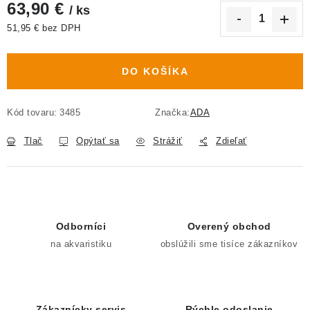
63,90 €
/ ks
51,95 € bez DPH
Jednotková cena:
DO KOŠÍKA
Kód tovaru:
3485
Značka:
ADA
Tlač
Opýtať sa
Strážiť
Zdieľať
Odborníci
Overený obchod
na akvaristiku
obslúžili sme tisíce zákazníkov
Zákaznícky servis
Rýchle odoslanie