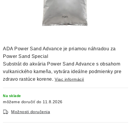
DEKORÁCIE
KREVETKY
ŽIVOČÍCHY
VÝPREDAJ
ADA Power Sand Advance je priamou náhradou za
Power Sand Special
O nás
Doprava a platba
Kontakty
Blog
Substrát do akvária Power Sand Advance s obsahom
vulkanického kameňa, vytvára ideálne podmienky pre
Moja objednávka
zdravo rastúce korene.
Viac informácií
Na sklade
11.8.2026
Možnosti doručenia