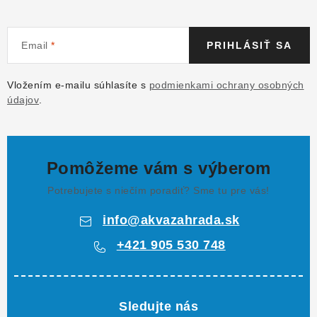
Email
PRIHLÁSIŤ SA
Vložením e-mailu súhlasíte s
podmienkami ochrany osobných
údajov
.
Pomôžeme vám s výberom
Potrebujete s niečím poradiť? Sme tu pre vás!
info
@
akvazahrada.sk
+421 905 530 748