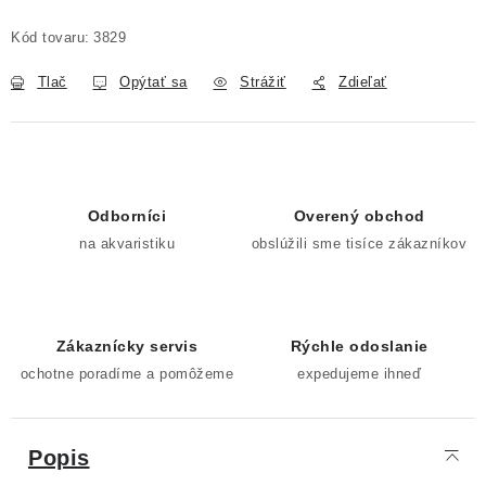
Jednotková cena:
Kód tovaru:
3829
Tlač
Opýtať sa
Strážiť
Zdieľať
Odborníci
Overený obchod
na akvaristiku
obslúžili sme tisíce zákazníkov
Zákaznícky servis
Rýchle odoslanie
ochotne poradíme a pomôžeme
expedujeme ihneď
Popis