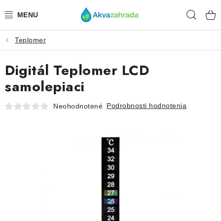
Prejsť
Hľad
na
obsah
Teplomer
TECHNIKA
Digitál Teplomer LCD
HNOJIVÁ
samolepiaci
VODA
Podrobnosti hodnotenia
Neohodnotené
PRÍSLUŠENSTVO
RASTLINY
SUBSTRÁTY
KRMIVÁ A VITAMÍNY