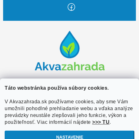
Z
á
p
ä
t
i
e
Zákaznícky servis
Táto webstránka používa súbory cookies.
Kontakty
V Akvazahrada.sk používame cookies, aby sme Vám
Užitočné informácie
umožnili pohodlné prehliadanie webu a vďaka analýze
Doprava a platba
O nás
prevádzky neustále zlepšovali jeho funkcie, výkon a
Overené zákazníkmi
Obchodné podmienky
použiteľnosť. Viac informácií nájdete
>>> TU
.
Referencie
VOP Podmienky
NASTAVENIE
Blog