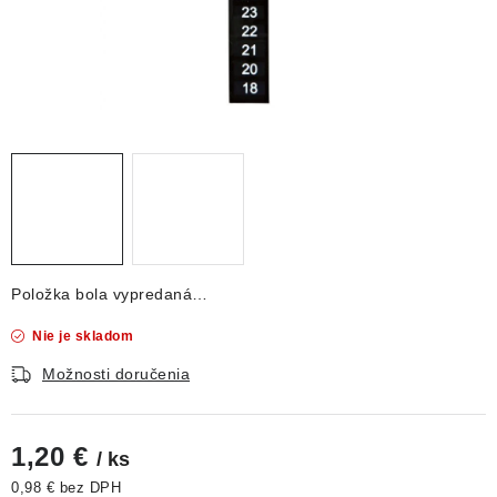
DEKORÁCIE
KREVETKY
ŽIVOČÍCHY
VÝPREDAJ
O nás
Doprava a platba
Kontakty
Blog
Moja objednávka
Položka bola vypredaná…
Nie je skladom
Možnosti doručenia
1,20 €
/ ks
0,98 € bez DPH