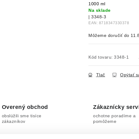
1000 ml
Na sklade
| 3348-3
EAN:
8718347330378
11.
Kód tovaru:
3348-1
Tlač
Opýtať s
Overený obchod
Zákaznícky serv
obslúžili sme tisíce
ochotne poradíme a
zákazníkov
pomôžeme