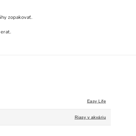
áhy zopakovať.
erat.
Easy Life
Riasy v akváriu