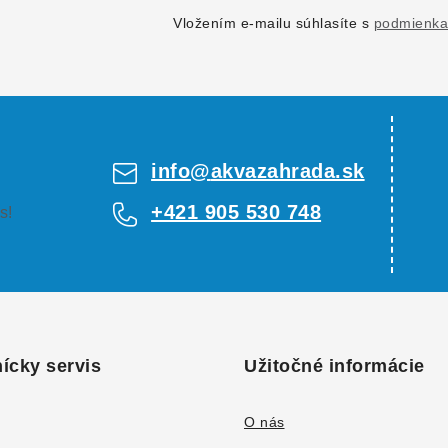
Vložením e-mailu súhlasíte s
podmienka
info
@
akvazahrada.sk
+421 905 530 748
s!
ícky servis
Užitočné informácie
O nás