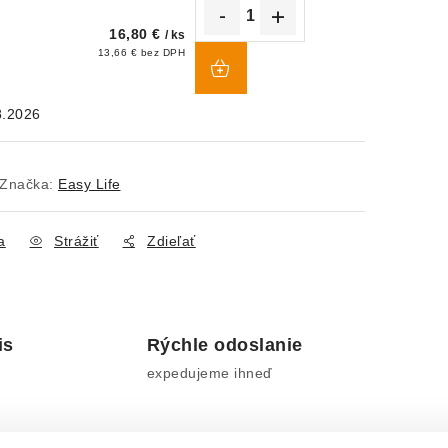
16,80 €
/ ks
DO
13,66 € bez DPH
KOŠÍKA
8.2026
Značka:
Easy Life
a
Strážiť
Zdieľať
is
Rýchle odoslanie
expedujeme ihneď