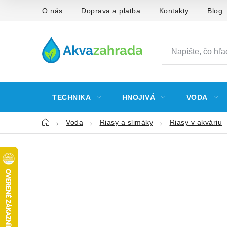
Prejsť
O nás
Doprava a platba
Kontakty
Blog
na
obsah
TECHNIKA
HNOJIVÁ
VODA
Domov
Voda
Riasy a slimáky
Riasy v akváriu