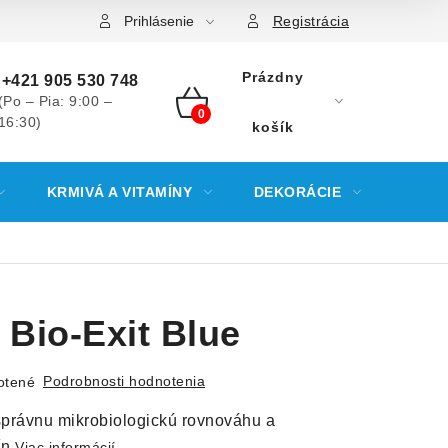
Prihlásenie
Registrácia
Prázdny
+421 905 530 748
(Po – Pia: 9:00 –
16:30)
NÁKUPNÝ
košík
KOŠÍK
KRMIVÁ A VITAMÍNY
DEKORÁCIE
KREV
 Bio-Exit Blue
Podrobnosti hodnotenia
otené
 správnu mikrobiologickú rovnováhu a
ín
Viac informácií