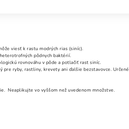
že viesť k rastu modrých rias (siníc).
heterotrofných pôdnych baktérií.
gickú rovnováhu v pôde a potlačiť rast siníc.
 pre ryby, rastliny, krevety ani ďalšie bezstavovce. Určené 
hlie. Neaplikujte vo vyššom než uvedenom množstve.