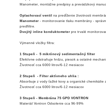
Manometer, montážne predpisy a prevádzkový manuá
Oplachovací ventil
na predĺženie životnosti membrá
Manometer
- monitorovanie tlaku membrány - správn
predfiltre.
Dvojitý inline konduktometer
pre trvalé monitorovan
Výmenné vložky filtra:
1 Stupeň - 5 mikrónový sedimentačný filter
Efektívne odstraňuje hrdzu, piesok a ostatné mechani
Životnosť cca 6000 litrov/6-12 mesiacov
2 Stupeň - Filter aktívneho uhlia
:
Absorbuje z vody ťažké kovy a organické chemikálie 
Životnosť cca 6000 litrov/6-12 mesiacov
3 Stupeň - Membrána 75 GPD VON
TRON
Materiál Vontron Odsolenie cca 96-99%