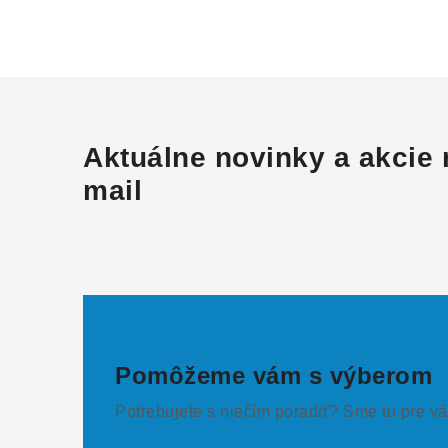
Aktuálne novinky a akcie 
mail
Pomôžeme vám s výberom
Potrebujete s niečím poradiť? Sme tu pre vá