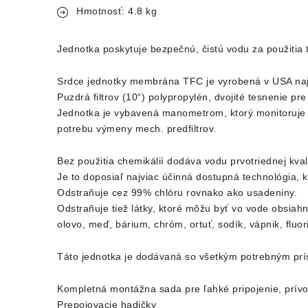
Hmotnosť: 4.8 kg
Jednotka poskytuje bezpečnú, čistú vodu za použitia 
Srdce jednotky membrána TFC je vyrobená v USA najp
Puzdrá filtrov (10“) polypropylén, dvojité tesnenie pre
Jednotka je vybavená manometrom, ktorý monitoruje p
potrebu výmeny mech. predfiltrov.
Bez použitia chemikálií dodáva vodu prvotriednej kvali
Je to doposiaľ najviac účinná dostupná technológia, 
Odstraňuje cez 99% chlóru rovnako ako usadeniny.
Odstraňuje tiež látky, ktoré môžu byť vo vode obsiahn
olovo, meď, bárium, chróm, ortuť, sodík, vápnik, fluo
Táto jednotka je dodávaná so všetkým potrebným prí
Kompletná montážna sada pre ľahké pripojenie, prívo
Prepojovacie hadičky