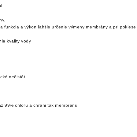
l
ny.
a funkcia a výkon ľahšie určenie výmeny membrány a pri poklese
ie kvality vody
cké nečistôt
až 99% chlóru a chráni tak membránu.