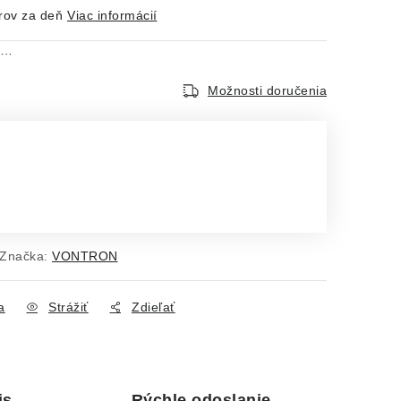
rov za deň
Viac informácií
á…
Možnosti doručenia
Značka:
VONTRON
a
Strážiť
Zdieľať
is
Rýchle odoslanie