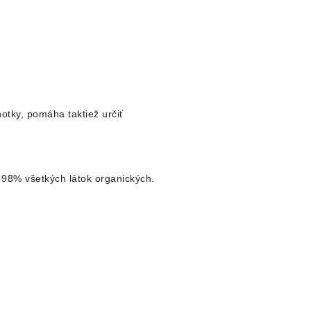
otky, pomáha taktiež určiť
ž 98% všetkých látok organických.