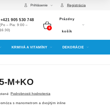
Prihlásenie
Registrácia
Prázdny
+421 905 530 748
(Po – Pia: 9:00 –
16:30)
NÁKUPNÝ
košík
KOŠÍK
KRMIVÁ A VITAMÍNY
DEKORÁCIE
KREV
75-M+KO
Podrobnosti hodnotenia
otené
osmóza s manometrom a dvojitým inline