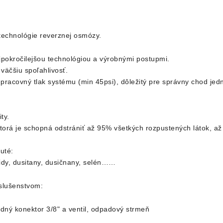
technológie reverznej osmózy.
okročilejšou technológiou a výrobnými postupmi.
 väčšiu spoľahlivosť.
racovný tlak systému (min 45psi), dôležitý pre správny chod jedn
ty.
ktorá je schopná odstrániť až 95% všetkých rozpustených látok, a
uté:
ridy, dusitany, dusičnany, selén……
slušenstvom:
dný konektor 3/8" a ventil, odpadový strmeň