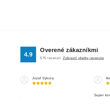
Overené zákazníkmi
4.9
575
recenzií.
Zobraziť všetky recenzie
Jozef Sýkora
An
.
Super ko