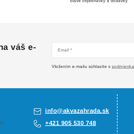
stave objednávky a dodávky.
na váš e-
Email
Vložením e-mailu súhlasíte s
podmienka
info
@
akvazahrada.sk
+421 905 530 748
s!