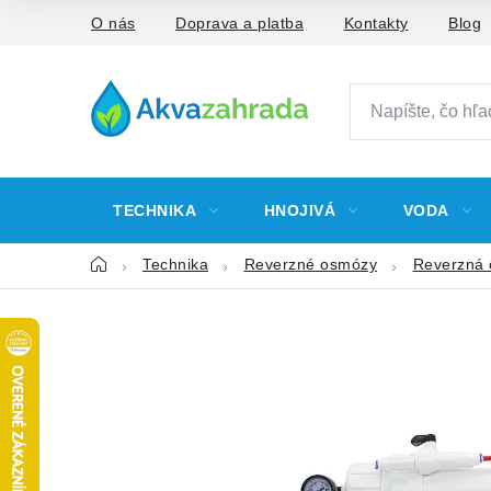
Prejsť
O nás
Doprava a platba
Kontakty
Blog
na
obsah
TECHNIKA
HNOJIVÁ
VODA
Domov
Technika
Reverzné osmózy
Reverzná