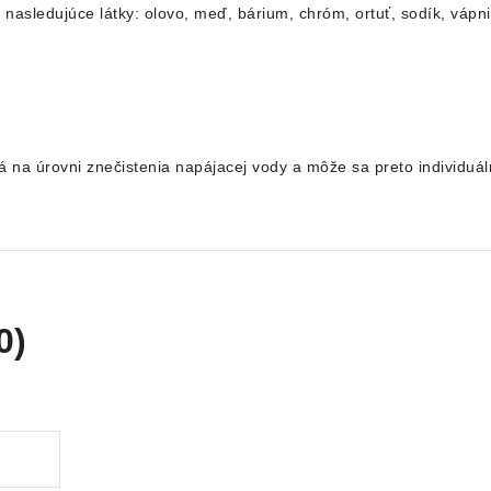
asledujúce látky: olovo, meď, bárium, chróm, ortuť, sodík, vápnik,
 na úrovni znečistenia napájacej vody a môže sa preto individuáln
0)