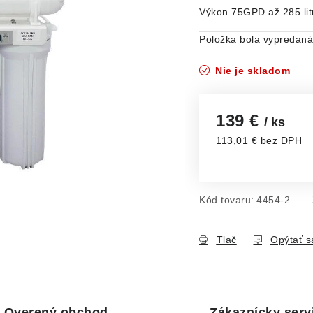
Výkon 75GPD až 285 lit
Položka bola vypredan
Nie je skladom
139 €
/ ks
113,01 € bez DPH
Jednotková cena:
Kód tovaru:
4454-2
Tlač
Opýtať s
Overený obchod
Zákaznícky serv