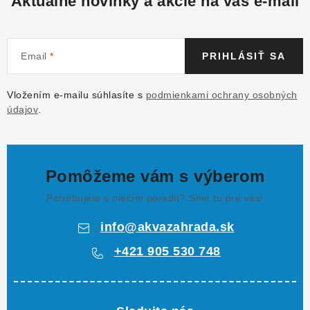
Aktuálne novinky a akcie na váš e-mail
Email
PRIHLÁSIŤ SA
Vložením e-mailu súhlasíte s
podmienkami ochrany osobných
údajov
.
Pomôžeme vám s výberom
Potrebujete s niečím poradiť? Sme tu pre vás!
info
@
akvazahrada.sk
+421 905 530 748