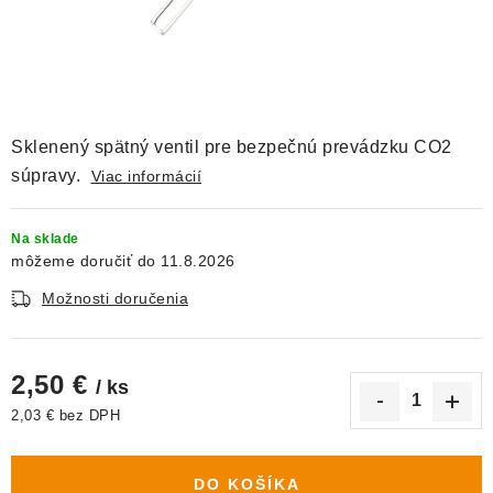
DEKORÁCIE
KREVETKY
ŽIVOČÍCHY
Sklenený spätný ventil pre bezpečnú prevádzku CO2
VÝPREDAJ
súpravy.
Viac informácií
O nás
Doprava a platba
Kontakty
Blog
Na sklade
11.8.2026
Moja objednávka
Možnosti doručenia
2,50 €
/ ks
2,03 € bez DPH
Jednotková cena:
DO KOŠÍKA