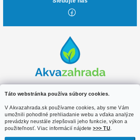
Z
á
p
ä
t
i
e
Zákaznícky servis
Táto webstránka používa súbory cookies.
Kontakty
V Akvazahrada.sk používame cookies, aby sme Vám
Užitočné informácie
umožnili pohodlné prehliadanie webu a vďaka analýze
Doprava a platba
O nás
prevádzky neustále zlepšovali jeho funkcie, výkon a
Overené zákazníkmi
Obchodné podmienky
použiteľnosť. Viac informácií nájdete
>>> TU
.
Referencie
VOP Podmienky