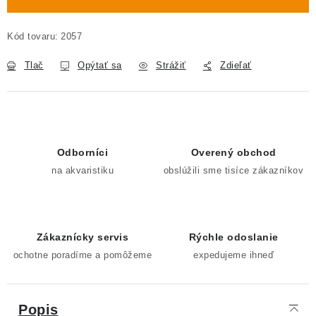
Kód tovaru:
2057
Tlač
Opýtať sa
Strážiť
Zdieľať
Odborníci
Overený obchod
na akvaristiku
obslúžili sme tisíce zákazníkov
Zákaznícky servis
Rýchle odoslanie
ochotne poradíme a pomôžeme
expedujeme ihneď
Popis