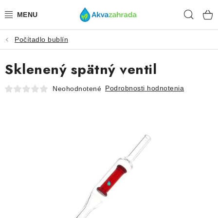
Prejsť
Hľad
na
obsah
Počítadlo bublín
TECHNIKA
Sklenený spätný ventil
HNOJIVÁ
Podrobnosti hodnotenia
Neohodnotené
VODA
PRÍSLUŠENSTVO
RASTLINY
SUBSTRÁTY
KRMIVÁ A VITAMÍNY