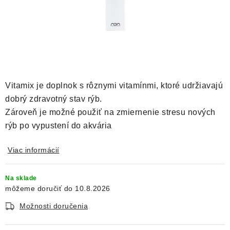
DEKORÁCIE
KREVETKY
ŽIVOČÍCHY
VÝPREDAJ
Vitamix je doplnok s rôznymi vitamínmi, ktoré udržiavajú
dobrý zdravotný stav rýb.
O nás
Doprava a platba
Kontakty
Blog
Zároveň je možné použiť na zmiernenie stresu nových
rýb po vypustení do akvária
Moja objednávka
Viac informácií
Na sklade
10.8.2026
Možnosti doručenia