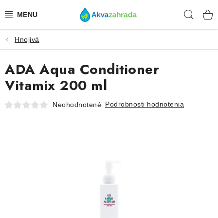
Prejsť
Hľad
na
obsah
Hnojivá
TECHNIKA
ADA Aqua Conditioner
HNOJIVÁ
Vitamix 200 ml
VODA
Podrobnosti hodnotenia
Neohodnotené
PRÍSLUŠENSTVO
RASTLINY
SUBSTRÁTY
KRMIVÁ A VITAMÍNY