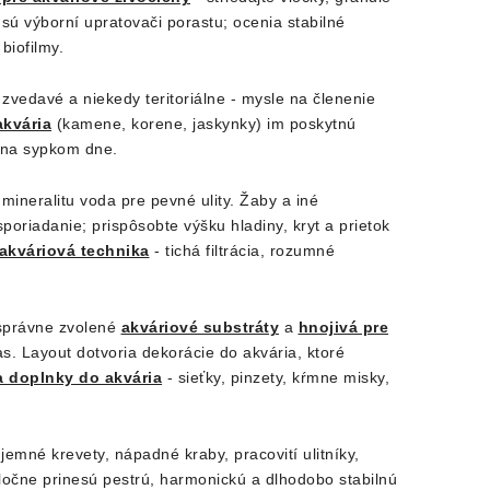
 sú výborní upratovači porastu; ocenia stabilné
biofilmy.
 zvedavé a niekedy teritoriálne - mysle na členenie
akvária
(kamene, korene, jaskynky) im poskytnú
n na sypkom dne.
 mineralitu voda pre pevné ulity. Žaby a iné
poriadanie; prispôsobte výšku hladiny, kryt a prietok
akváriová technika
- tichá filtrácia, rozumné
 správne zvolené
akváriové substráty
a
hnojivá pre
rias. Layout dotvoria dekorácie do akvária, ktoré
a doplnky do akvária
- sieťky, pinzety, kŕmne misky,
emné krevety, nápadné kraby, pracovití ulitníky,
oločne prinesú pestrú, harmonickú a dlhodobo stabilnú