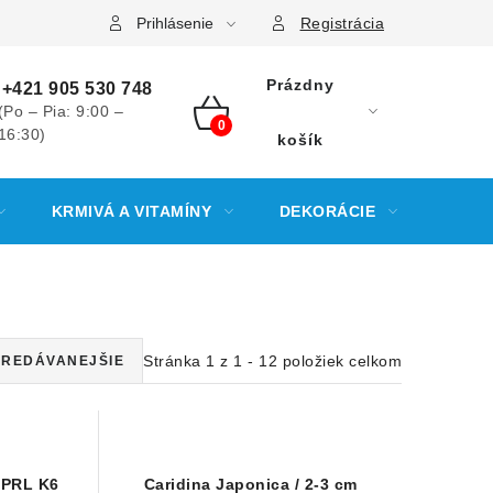
Prihlásenie
Registrácia
Prázdny
+421 905 530 748
(Po – Pia: 9:00 –
16:30)
NÁKUPNÝ
košík
KOŠÍK
KRMIVÁ A VITAMÍNY
DEKORÁCIE
KREV
Stránka
1
z
1
-
12
položiek celkom
REDÁVANEJŠIE
d PRL K6
Caridina Japonica / 2-3 cm