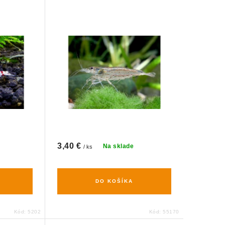
3,40 €
Na sklade
/ ks
DO KOŠÍKA
Kód:
5202
Kód:
55170