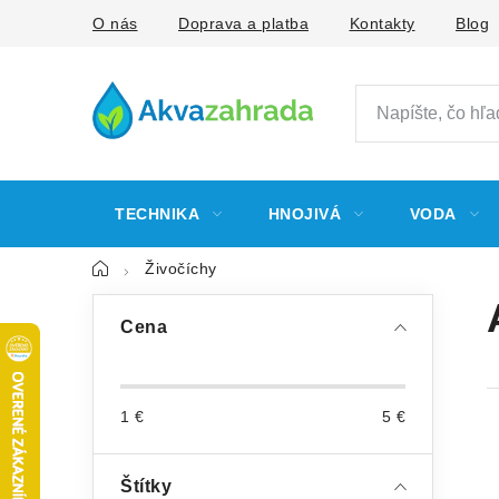
Prejsť
O nás
Doprava a platba
Kontakty
Blog
na
obsah
TECHNIKA
HNOJIVÁ
VODA
Domov
Živočíchy
B
Cena
o
č
1
€
5
€
n
ý
Štítky