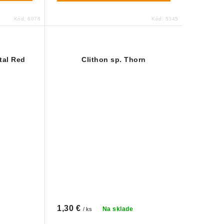
Kód:
6078
Kód:
5345
tal Red
Clithon sp. Thorn
1,30 €
Na sklade
/ ks