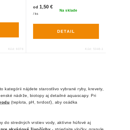
1,50 €
od
Na sklade
/ ks
DETAIL
Kód:
6076
Kód:
5346-1
o kategórii nájdete starostlivo vybrané ryby, krevety,
očenské nádrže, biotopy aj detailné aquascapy. Pri
vodu
(teplota, pH, tvrdosť), aby osádka
y do stredných vrstiev vody, aktívne húfové aj
 pre akváriové živočíchy
- striedajte vločky, granule