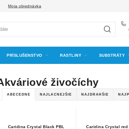
Moja objednávka
PRÍSLUŠENSTVO
RASTLINY
SUBSTRÁTY
Akváriové živočíchy
R
ABECEDNE
NAJLACNEJŠIE
NAJDRAHŠIE
NAJP
a
V
d
ý
e
Caridina Crystal Black PBL
Caridina Crystal re