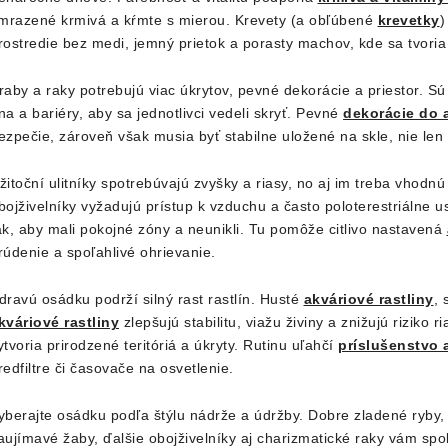
c
 mrazené krmivá a kŕmte s mierou. Krevety (a obľúbené
krevetky
)
rostredie bez medi, jemný prietok a porasty machov, kde sa tvoria 
e
raby a raky potrebujú viac úkrytov, pevné dekorácie a priestor. Sú
p
na a bariéry, aby sa jednotlivci vedeli skryť. Pevné
dekorácie do 
ezpečie, zároveň však musia byť stabilne uložené na skle, nie le
v
žitoční ulitníky spotrebúvajú zvyšky a riasy, no aj im treba vhodnú
k
bojživelníky vyžadujú prístup k vzduchu a často poloterestriálne us
ak, aby mali pokojné zóny a neunikli. Tu pomôže citlivo nastavená
y
rúdenie a spoľahlivé ohrievanie.
v
dravú osádku podrží silný rast rastlín. Husté
akváriové rastliny
,
ý
kváriové rastliny
zlepšujú stabilitu, viažu živiny a znižujú riziko 
p
ytvoria prirodzené teritóriá a úkryty. Rutinu uľahčí
príslušenstvo 
redfiltre či časovače na osvetlenie.
s
yberajte osádku podľa štýlu nádrže a údržby. Dobre zladené ryby, j
u
aujímavé žaby, ďalšie obojživelníky aj charizmatické raky vám sp