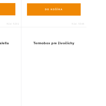
DO KOŠÍKA
Kód:
5201
Kód:
5346
alella
Termobox pre živočíchy