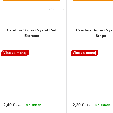
Kód:
55171
Caridina Super Crystal Red
Caridina Super Crys
Extreme
Stripe
Viac za menej
Viac za menej
2,40 €
2,20 €
Na sklade
Na sklade
/ ks
/ ks