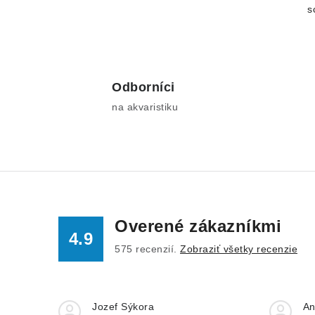
s
Odborníci
na akvaristiku
Overené zákazníkmi
4.9
575
recenzií.
Zobraziť všetky recenzie
Jozef Sýkora
An