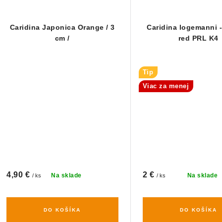
Caridina Japonica Orange / 3
Caridina logemanni -
cm /
red PRL K4
Tip
Viac za menej
4,90 €
2 €
Na sklade
Na sklade
/ ks
/ ks
DO KOŠÍKA
DO KOŠÍKA