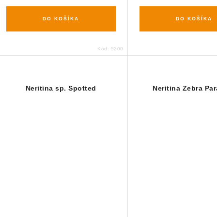
DO KOŠÍKA
DO KOŠÍKA
Kód:
5200
Neritina sp. Spotted
Neritina Zebra Par