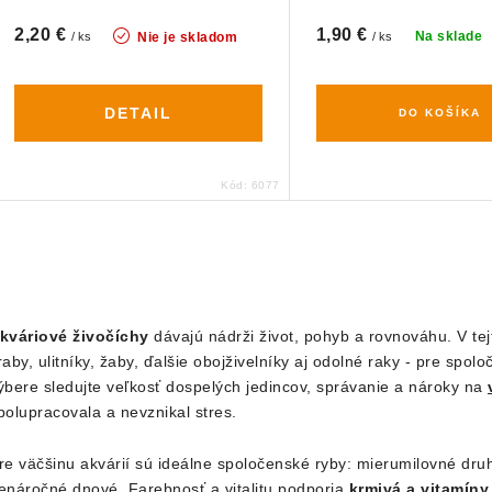
2,20 €
1,90 €
Na sklade
Nie je skladom
/ ks
/ ks
DETAIL
DO KOŠÍKA
Kód:
6077
O
v
kváriové živočíchy
dávajú nádrži život, pohyb a rovnováhu. V tejt
raby, ulitníky, žaby, ďalšie obojživelníky aj odolné raky - pre spol
ýbere sledujte veľkosť dospelých jedincov, správanie a nároky na
á
polupracovala a nevznikal stres.
d
a
re väčšinu akvárií sú ideálne spoločenské ryby: mierumilovné druh
enáročné dnové. Farebnosť a vitalitu podporia
krmivá a vitamíny