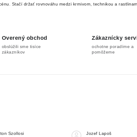
cénu. Stačí držať rovnováhu medzi krmivom, technikou a rastlinam
Overený obchod
Zákaznícky serv
obslúžili sme tisíce
ochotne poradíme a
zákazníkov
pomôžeme
ton Szollosi
Jozef Lapoš